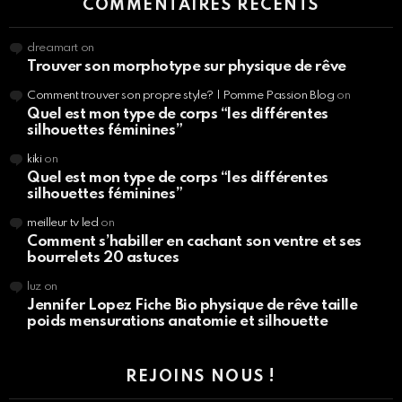
COMMENTAIRES RÉCENTS
dreamart
on
Trouver son morphotype sur physique de rêve
Comment trouver son propre style? | Pomme Passion Blog
on
Quel est mon type de corps “les différentes
silhouettes féminines”
kiki
on
Quel est mon type de corps “les différentes
silhouettes féminines”
meilleur tv led
on
Comment s’habiller en cachant son ventre et ses
bourrelets 20 astuces
luz
on
Jennifer Lopez Fiche Bio physique de rêve taille
poids mensurations anatomie et silhouette
REJOINS NOUS !