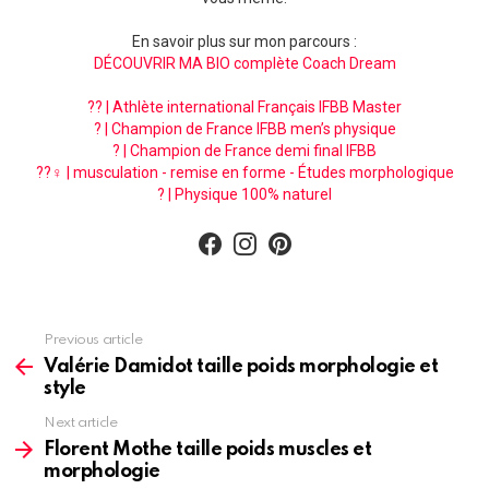
En savoir plus sur mon parcours :
DÉCOUVRIR MA BIO complète Coach Dream
?? | Athlète international Français IFBB Master
? | Champion de France IFBB men’s physique
? | Champion de France demi final IFBB
??‍♀️ | musculation - remise en forme - Études morphologique
? | Physique 100% naturel
facebook
instagram
pinterest
See
Previous article
more
Valérie Damidot taille poids morphologie et
style
Next article
Florent Mothe taille poids muscles et
morphologie