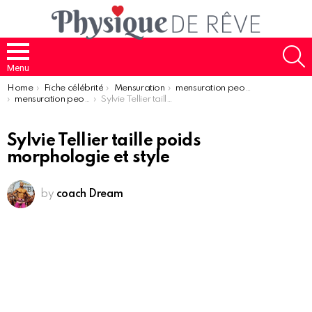
S
Menu
You are here:
Home
Fiche célébrité
Mensuration
mensuration people
mensuration people femme
Sylvie Tellier taille poids morphologie et style
Sylvie Tellier taille poids
morphologie et style
by
coach Dream