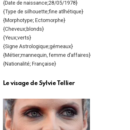
{Date de naissance;28/05/1978}
{Type de silhouette;fine atlhétique}
{Morphotype; Ectomorphe}
{Cheveux;blonds}
{Yeux;verts}
{Signe Astrologique;gémeaux}
{Métier;mannequin, femme d’affaires}
{Nationalité; Française}
Le visage de Sylvie Tellier