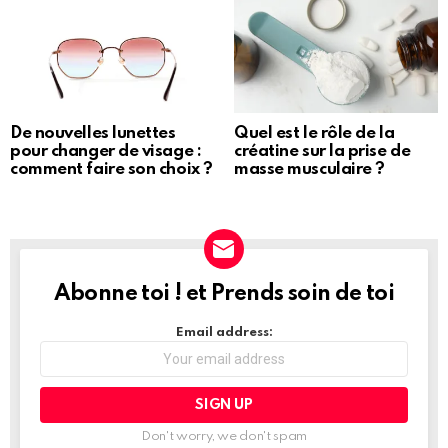
De nouvelles lunettes
Quel est le rôle de la
pour changer de visage :
créatine sur la prise de
comment faire son choix ?
masse musculaire ?
Abonne toi ! et Prends soin de toi
PRENDS
SOIN
DE
Email address:
TOI
Don't worry, we don't spam