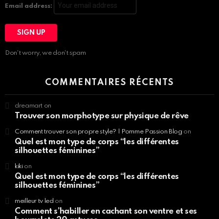
Email address:
Don't worry, we don't spam
COMMENTAIRES RÉCENTS
dreamart
on
Trouver son morphotype sur physique de rêve
Comment trouver son propre style? | Pomme Passion Blog
on
Quel est mon type de corps “les différentes
silhouettes féminines”
kiki
on
Quel est mon type de corps “les différentes
silhouettes féminines”
meilleur tv led
on
Comment s’habiller en cachant son ventre et ses