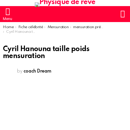
S
Menu
You are here:
Home
Fiche célébrité
Mensuration
mensuration présentateur homme
Cyril Hanouna taille poids mensuration
Cyril Hanouna taille poids
mensuration
by
coach Dream