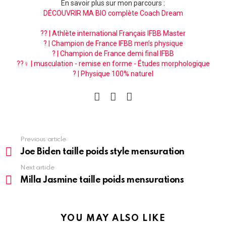
En savoir plus sur mon parcours :
DÉCOUVRIR MA BIO complète Coach Dream
?? | Athlète international Français IFBB Master
? | Champion de France IFBB men’s physique
? | Champion de France demi final IFBB
??‍♀️ | musculation - remise en forme - Études morphologique
? | Physique 100% naturel
facebook
instagram
pinterest
See
Previous article
more
Joe Biden taille poids style mensuration
Next article
Milla Jasmine taille poids mensurations
YOU MAY ALSO LIKE