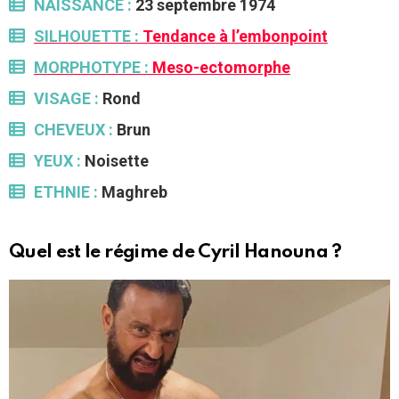
NAISSANCE :
23 septembre 1974
SILHOUETTE :
Tendance à l’embonpoint
MORPHOTYPE :
Meso-ectomorphe
VISAGE :
Rond
CHEVEUX :
Brun
YEUX :
Noisette
ETHNIE :
Maghreb
Quel est le régime de Cyril Hanouna ?