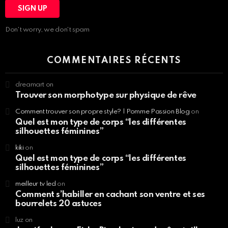
Don't worry, we don't spam
COMMENTAIRES RÉCENTS
dreamart
on
Trouver son morphotype sur physique de rêve
Comment trouver son propre style? | Pomme Passion Blog
on
Quel est mon type de corps “les différentes
silhouettes féminines”
kiki
on
Quel est mon type de corps “les différentes
silhouettes féminines”
meilleur tv led
on
Comment s’habiller en cachant son ventre et ses
bourrelets 20 astuces
luz
on