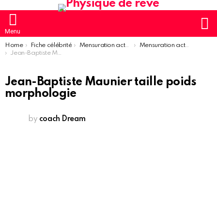
S
Menu
You are here:
Home
Fiche célébrité
Mensuration acteur
Mensuration acteur homme
Jean-Baptiste Maunier taille poids morphologie
Jean-Baptiste Maunier taille poids
morphologie
by
coach Dream