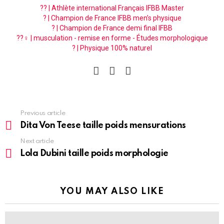
?? | Athlète international Français IFBB Master
? | Champion de France IFBB men’s physique
? | Champion de France demi final IFBB
??‍♀️ | musculation - remise en forme - Études morphologique
? | Physique 100% naturel
facebook
instagram
pinterest
See
Previous article
more
Dita Von Teese taille poids mensurations
Next article
Lola Dubini taille poids morphologie
YOU MAY ALSO LIKE