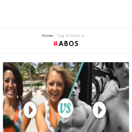
You are here:
Home
Tag Archives: abos
ABOS
LATEST
STORIES