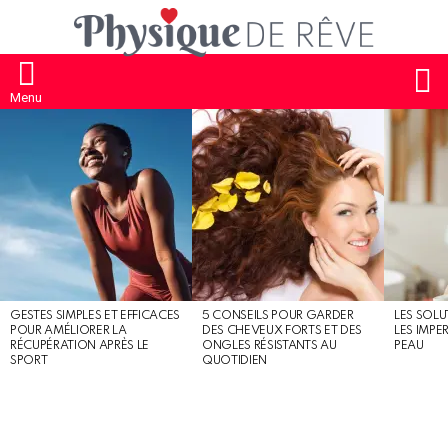
S
Menu
MOST
SHARED
STORIES
GESTES SIMPLES ET EFFICACES
5 CONSEILS POUR GARDER
LES SOLU
POUR AMÉLIORER LA
DES CHEVEUX FORTS ET DES
LES IMPE
RÉCUPÉRATION APRÈS LE
ONGLES RÉSISTANTS AU
PEAU
SPORT
QUOTIDIEN