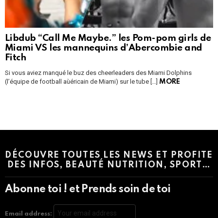
Libdub “Call Me Maybe.” les Pom-pom girls de
Miami VS les mannequins d’Abercombie and
Fitch
Si vous aviez manqué le buz des cheerleaders des Miami Dolphins
(l’équipe de football aùéricain de Miami) sur le tube […]
MORE
Instagram module disabled. Please enable it in the WP Admin >
Settings > G1 Socials > Instagram.
DÉCOUVRE TOUTES LES NEWS ET PROFITE
DES INFOS, BEAUTÉ NUTRITION, SPORT…
Abonne toi ! et Prends soin de toi
Email address: