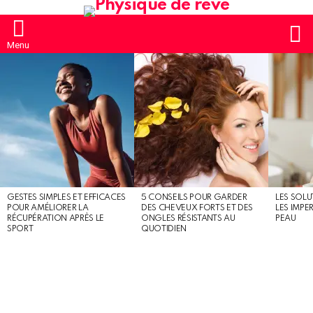
S
Menu
MOST
SHARED
STORIES
GESTES SIMPLES ET EFFICACES
5 CONSEILS POUR GARDER
LES SOLU
POUR AMÉLIORER LA
DES CHEVEUX FORTS ET DES
LES IMPE
RÉCUPÉRATION APRÈS LE
ONGLES RÉSISTANTS AU
PEAU
SPORT
QUOTIDIEN