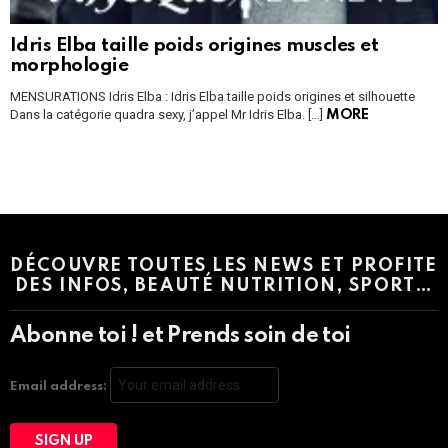
Idris Elba taille poids origines muscles et
morphologie
MENSURATIONS Idris Elba : Idris Elba taille poids origines et silhouette
Dans la catégorie quadra sexy, j’appel Mr Idris Elba. […]
MORE
Instagram module disabled. Please enable it in the WP Admin >
Settings > G1 Socials > Instagram.
DÉCOUVRE TOUTES LES NEWS ET PROFITE
DES INFOS, BEAUTÉ NUTRITION, SPORT…
Abonne toi ! et Prends soin de toi
Email address: