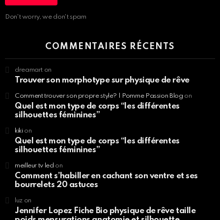
Don't worry, we don't spam
COMMENTAIRES RÉCENTS
dreamart
on
Trouver son morphotype sur physique de rêve
Comment trouver son propre style? | Pomme Passion Blog
on
Quel est mon type de corps “les différentes
silhouettes féminines”
kiki
on
Quel est mon type de corps “les différentes
silhouettes féminines”
meilleur tv led
on
Comment s’habiller en cachant son ventre et ses
bourrelets 20 astuces
luz
on
Jennifer Lopez Fiche Bio physique de rêve taille
poids mensurations anatomie et silhouette