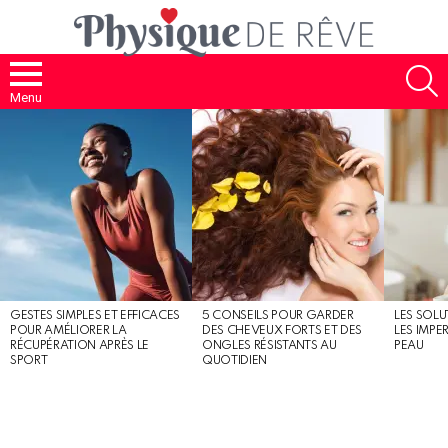
S
Menu
MOST
SHARED
STORIES
GESTES SIMPLES ET EFFICACES
5 CONSEILS POUR GARDER
LES SOLU
POUR AMÉLIORER LA
DES CHEVEUX FORTS ET DES
LES IMPE
RÉCUPÉRATION APRÈS LE
ONGLES RÉSISTANTS AU
PEAU
SPORT
QUOTIDIEN