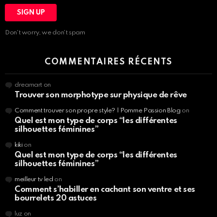
Don't worry, we don't spam
COMMENTAIRES RÉCENTS
dreamart
on
Trouver son morphotype sur physique de rêve
Comment trouver son propre style? | Pomme Passion Blog
on
Quel est mon type de corps “les différentes
silhouettes féminines”
kiki
on
Quel est mon type de corps “les différentes
silhouettes féminines”
meilleur tv led
on
Comment s’habiller en cachant son ventre et ses
bourrelets 20 astuces
luz
on