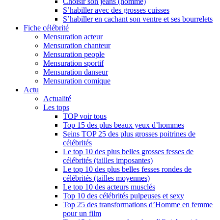
Choisir son jeans (homme)
S’habiller avec des grosses cuisses
S’habiller en cachant son ventre et ses bourrelets
Fiche célébrité
Mensuration acteur
Mensuration chanteur
Mensuration people
Mensuration sportif
Mensuration danseur
Mensuration comique
Actu
Actualité
Les tops
TOP voir tous
Top 15 des plus beaux yeux d’hommes
Seins TOP 25 des plus grosses poitrines de
célébrités
Le top 10 des plus belles grosses fesses de
célébrités (tailles imposantes)
Le top 10 des plus belles fesses rondes de
célébrités (tailles moyennes)
Le top 10 des acteurs musclés
Top 10 des célébrités pulpeuses et sexy
Top 25 des transformations d’Homme en femme
pour un film