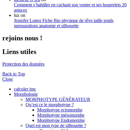
Comment s’habiller en cachant son ventre et ses bourrelets 20
astuces
luz
on
Jennifer Lopez Fiche Bio physique de rêve taille poids
mensurations anatomie et silhouette
rejoins nous !
Liens utiles
Protection des données
Back to Top
Close
calculer imc
Morphologie
MORPHOTYPE GÉNÉRATEUR
Qu’est ce le morphotype ?
Morphotype ectomorphe
Morphotype mésomorphe
Morphotype Endomorphe
Quel est mon type de silhouette ?