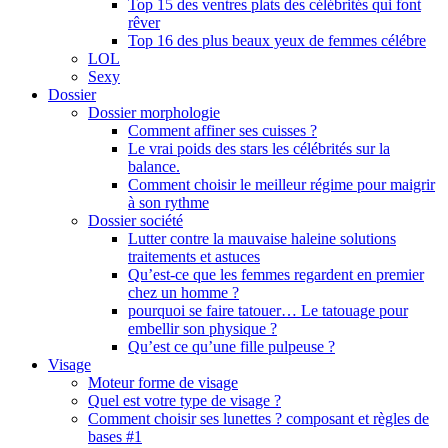
Top 15 des ventres plats des célébrités qui font
rêver
Top 16 des plus beaux yeux de femmes célébre
LOL
Sexy
Dossier
Dossier morphologie
Comment affiner ses cuisses ?
Le vrai poids des stars les célébrités sur la
balance.
Comment choisir le meilleur régime pour maigrir
à son rythme
Dossier société
Lutter contre la mauvaise haleine solutions
traitements et astuces
Qu’est-ce que les femmes regardent en premier
chez un homme ?
pourquoi se faire tatouer… Le tatouage pour
embellir son physique ?
Qu’est ce qu’une fille pulpeuse ?
Visage
Moteur forme de visage
Quel est votre type de visage ?
Comment choisir ses lunettes ? composant et règles de
bases #1