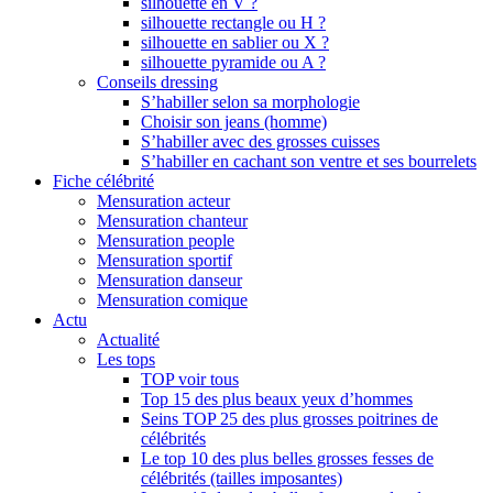
silhouette en V ?
silhouette rectangle ou H ?
silhouette en sablier ou X ?
silhouette pyramide ou A ?
Conseils dressing
S’habiller selon sa morphologie
Choisir son jeans (homme)
S’habiller avec des grosses cuisses
S’habiller en cachant son ventre et ses bourrelets
Fiche célébrité
Mensuration acteur
Mensuration chanteur
Mensuration people
Mensuration sportif
Mensuration danseur
Mensuration comique
Actu
Actualité
Les tops
TOP voir tous
Top 15 des plus beaux yeux d’hommes
Seins TOP 25 des plus grosses poitrines de
célébrités
Le top 10 des plus belles grosses fesses de
célébrités (tailles imposantes)