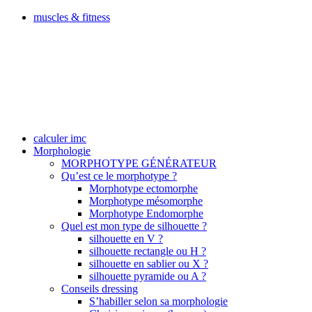
muscles & fitness
calculer imc
Morphologie
MORPHOTYPE GÉNÉRATEUR
Qu’est ce le morphotype ?
Morphotype ectomorphe
Morphotype mésomorphe
Morphotype Endomorphe
Quel est mon type de silhouette ?
silhouette en V ?
silhouette rectangle ou H ?
silhouette en sablier ou X ?
silhouette pyramide ou A ?
Conseils dressing
S’habiller selon sa morphologie