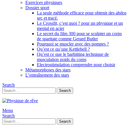
Exercices physiques
Dossier sport
La seule méthode efficace pour obtenir des abdos
sec et tracé.
Le Crossfit, c’est quoi ? pour un physique et un
mental en acier
Le secret du film 300 pour se sculpter un corps
de spartiate comme Gerard Butler
Pourquoi se muscler avec des pompes ?
Qu’est ce qu’une Kettlebell ?
Qu’est ce que le barhitting technique de
musculation poids du corps
Electrostimulation comprendre pour choisir
Métamorphoses des stars
L’entraînement des stars
Search
Search
Search
for:
Menu
Search
Search
Search
for: