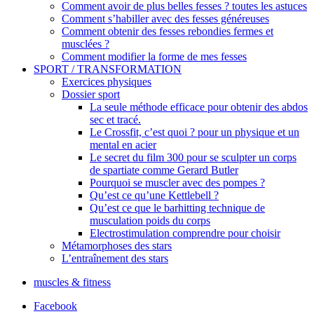
Comment avoir de plus belles fesses ? toutes les astuces
Comment s’habiller avec des fesses généreuses
Comment obtenir des fesses rebondies fermes et
musclées ?
Comment modifier la forme de mes fesses
SPORT / TRANSFORMATION
Exercices physiques
Dossier sport
La seule méthode efficace pour obtenir des abdos
sec et tracé.
Le Crossfit, c’est quoi ? pour un physique et un
mental en acier
Le secret du film 300 pour se sculpter un corps
de spartiate comme Gerard Butler
Pourquoi se muscler avec des pompes ?
Qu’est ce qu’une Kettlebell ?
Qu’est ce que le barhitting technique de
musculation poids du corps
Electrostimulation comprendre pour choisir
Métamorphoses des stars
L’entraînement des stars
muscles & fitness
Facebook