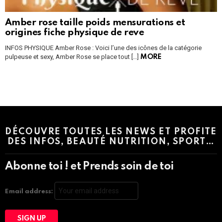
Amber rose taille poids mensurations et
origines fiche physique de reve
INFOS PHYSIQUE Amber Rose : Voici l’une des icônes de la catégorie
pulpeuse et sexy, Amber Rose se place tout […]
MORE
Instagram module disabled. Please enable it in the WP Admin >
Settings > G1 Socials > Instagram.
DÉCOUVRE TOUTES LES NEWS ET PROFITE
DES INFOS, BEAUTÉ NUTRITION, SPORT…
Abonne toi ! et Prends soin de toi
Email address: