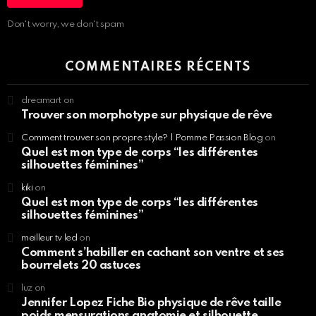
Don't worry, we don't spam
COMMENTAIRES RÉCENTS
dreamart
on
Trouver son morphotype sur physique de rêve
Comment trouver son propre style? | Pomme Passion Blog
on
Quel est mon type de corps “les différentes
silhouettes féminines”
kiki
on
Quel est mon type de corps “les différentes
silhouettes féminines”
meilleur tv led
on
Comment s’habiller en cachant son ventre et ses
bourrelets 20 astuces
luz
on
Jennifer Lopez Fiche Bio physique de rêve taille
poids mensurations anatomie et silhouette