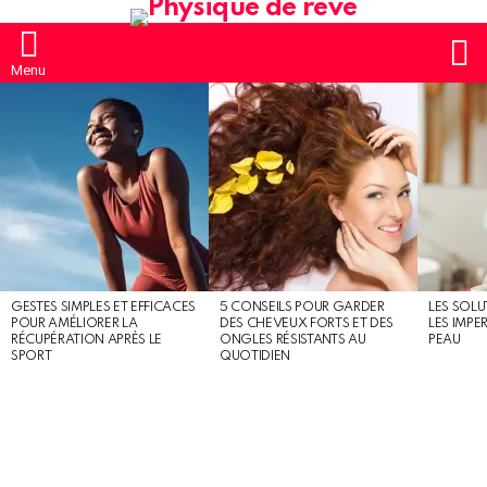
S
Menu
MOST
SHARED
STORIES
GESTES SIMPLES ET EFFICACES
5 CONSEILS POUR GARDER
LES SOLU
POUR AMÉLIORER LA
DES CHEVEUX FORTS ET DES
LES IMPE
RÉCUPÉRATION APRÈS LE
ONGLES RÉSISTANTS AU
PEAU
SPORT
QUOTIDIEN