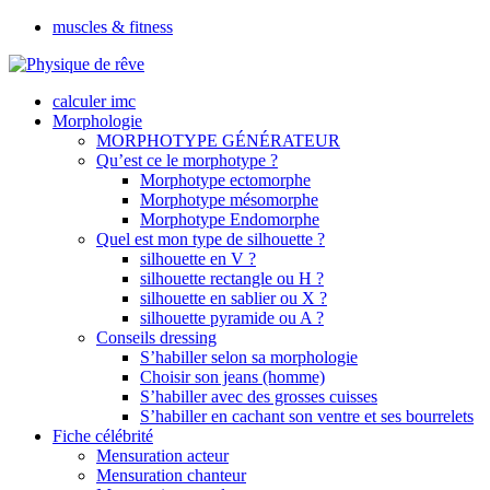
muscles & fitness
calculer imc
Morphologie
MORPHOTYPE GÉNÉRATEUR
Qu’est ce le morphotype ?
Morphotype ectomorphe
Morphotype mésomorphe
Morphotype Endomorphe
Quel est mon type de silhouette ?
silhouette en V ?
silhouette rectangle ou H ?
silhouette en sablier ou X ?
silhouette pyramide ou A ?
Conseils dressing
S’habiller selon sa morphologie
Choisir son jeans (homme)
S’habiller avec des grosses cuisses
S’habiller en cachant son ventre et ses bourrelets
Fiche célébrité
Mensuration acteur
Mensuration chanteur