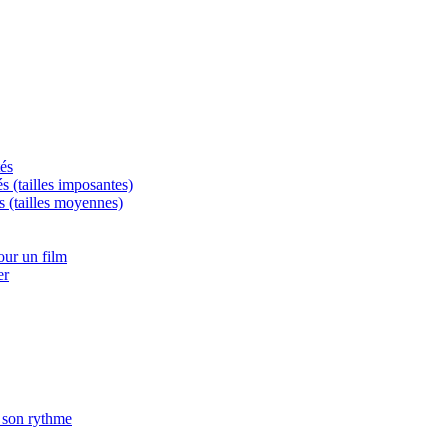
tés
és (tailles imposantes)
s (tailles moyennes)
ur un film
er
à son rythme