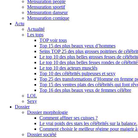
Mensuration people
Mensuration sportif
Mensuration danseur
Mensuration comique
Actu
Actualité
Les tops
TOP voir tous
Top 15 des plus beaux yeux d’hommes
Seins TOP 25 des plus grosses poitrines de célébri
Le top 10 des plus belles grosses fesses de célébrit
Le top 10 des plus belles fesses rondes de célébrité
Le top 10 des acteurs musclés
Top 10 des célébrités pulpeuses et sexy
Top 25 des transformations d’Homme en femme po
Top 15 des ventres plats des célébrités qui font rêv
Top 16 des plus beaux yeux de femmes célébre
LOL
Sexy
Dossier
Dossier morphologie
Comment affiner ses cuisses ?
Le vrai poids des stars les célébrités sur la balance.
Comment choisir le meilleur régime pour maigrir 
Dossier société