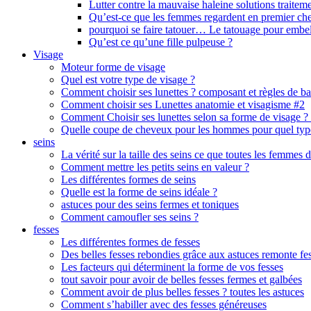
Lutter contre la mauvaise haleine solutions traiteme
Qu’est-ce que les femmes regardent en premier c
pourquoi se faire tatouer… Le tatouage pour embel
Qu’est ce qu’une fille pulpeuse ?
Visage
Moteur forme de visage
Quel est votre type de visage ?
Comment choisir ses lunettes ? composant et règles de b
Comment choisir ses Lunettes anatomie et visagisme #2
Comment Choisir ses lunettes selon sa forme de visage ?
Quelle coupe de cheveux pour les hommes pour quel typ
seins
La vérité sur la taille des seins ce que toutes les femmes d
Comment mettre les petits seins en valeur ?
Les différentes formes de seins
Quelle est la forme de seins idéale ?
astuces pour des seins fermes et toniques
Comment camoufler ses seins ?
fesses
Les différentes formes de fesses
Des belles fesses rebondies grâce aux astuces remonte fe
Les facteurs qui déterminent la forme de vos fesses
tout savoir pour avoir de belles fesses fermes et galbées
Comment avoir de plus belles fesses ? toutes les astuces
Comment s’habiller avec des fesses généreuses