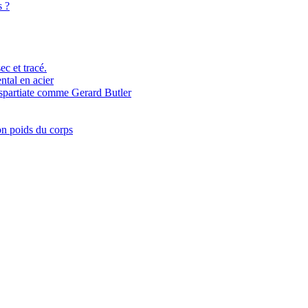
s ?
c et tracé.
ntal en acier
 spartiate comme Gerard Butler
on poids du corps