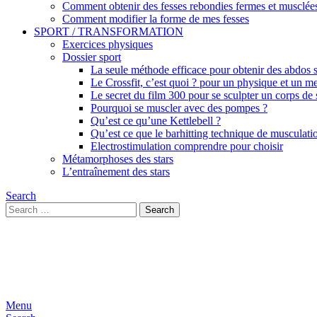
Comment obtenir des fesses rebondies fermes et musclée
Comment modifier la forme de mes fesses
SPORT / TRANSFORMATION
Exercices physiques
Dossier sport
La seule méthode efficace pour obtenir des abdos se
Le Crossfit, c’est quoi ? pour un physique et un me
Le secret du film 300 pour se sculpter un corps de
Pourquoi se muscler avec des pompes ?
Qu’est ce qu’une Kettlebell ?
Qu’est ce que le barhitting technique de musculati
Electrostimulation comprendre pour choisir
Métamorphoses des stars
L’entraînement des stars
Search
Search
Search
for:
Menu