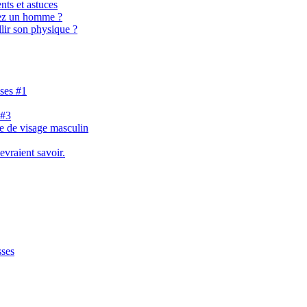
nts et astuces
hez un homme ?
lir son physique ?
ases #1
 #3
e de visage masculin
evraient savoir.
sses