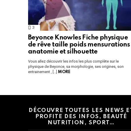
3
Comments
Beyonce Knowles Fiche physique
de rêve taille poids mensurations
anatomie et silhouette
Vous allez découvrir les infos les plus complète sur le
physique de Beyonce, sa morphologie, ses origines, son
entrainement , […]
MORE
Instagram module disabled. Please enable it in the WP Admin > Settings
DÉCOUVRE TOUTES LES NEWS E
PROFITE DES INFOS, BEAUTÉ
NUTRITION, SPORT…