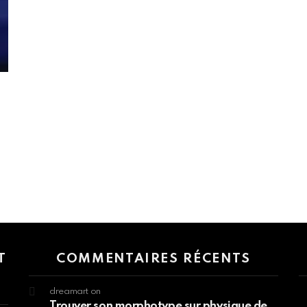
 > G1 Socials > Instagram.
T
COMMENTAIRES RÉCENTS
dreamart
on
Trouver son morphotype sur physique de