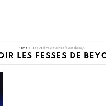
Home
Tag Archives: avoir les fesses de Beyonce
OIR LES FESSES DE BEY