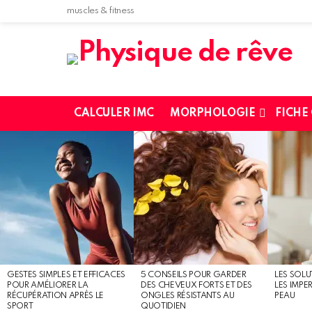
muscles & fitness
CALCULER IMC
MORPHOLOGIE
FICHE
MOST
SHARED
STORIES
GESTES SIMPLES ET EFFICACES
5 CONSEILS POUR GARDER
LES SOLU
POUR AMÉLIORER LA
DES CHEVEUX FORTS ET DES
LES IMPE
RÉCUPÉRATION APRÈS LE
ONGLES RÉSISTANTS AU
PEAU
SPORT
QUOTIDIEN