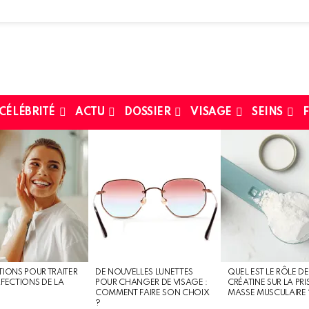
 CÉLÉBRITÉ
ACTU
DOSSIER
VISAGE
SEINS
F
TIONS POUR TRAITER
DE NOUVELLES LUNETTES
QUEL EST LE RÔLE DE
RFECTIONS DE LA
POUR CHANGER DE VISAGE :
CRÉATINE SUR LA PRI
COMMENT FAIRE SON CHOIX
MASSE MUSCULAIRE 
?