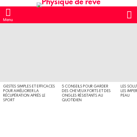
S
Menu
MOST
SHARED
STORIES
GESTES SIMPLES ET EFFICACES
5 CONSEILS POUR GARDER
LES SOLU
POUR AMÉLIORER LA
DES CHEVEUX FORTS ET DES
LES IMPE
RÉCUPÉRATION APRÈS LE
ONGLES RÉSISTANTS AU
PEAU
SPORT
QUOTIDIEN