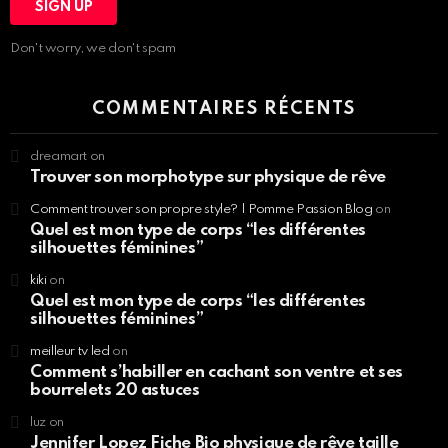
Don't worry, we don't spam
COMMENTAIRES RÉCENTS
dreamart
on
Trouver son morphotype sur physique de rêve
Comment trouver son propre style? | Pomme Passion Blog
on
Quel est mon type de corps “les différentes
silhouettes féminines”
kiki
on
Quel est mon type de corps “les différentes
silhouettes féminines”
meilleur tv led
on
Comment s’habiller en cachant son ventre et ses
bourrelets 20 astuces
luz
on
Jennifer Lopez Fiche Bio physique de rêve taille