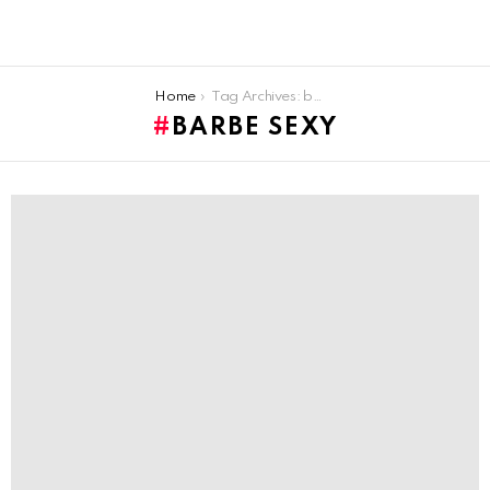
You are here:
Home
Tag Archives: barbe sexy
BARBE SEXY
LATEST
STORIES