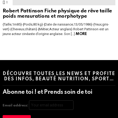
1
Comment
Robert Pattinson Fiche physique de rêve taille
poids mensurations et morphotype
{Taille;1m85} {Poids;80 kg} {Date de naissance;13/05/1986} {Yeux;gris-
vert} {Cheveux;châtain} {Métier;Acteur anglais} Robert Pattinson est un
jeune acteur cinéaste d’origine anglaise. Son […]
MORE
Instagram module disabled. Please enable it in the WP Admin >
Settings > G1 Socials > Instagram.
DÉCOUVRE TOUTES LES NEWS ET PROFITE
DES INFOS, BEAUTÉ NUTRITION, SPORT…
Abonne toi ! et Prends soin de toi
Email address: