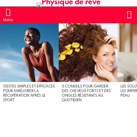
S
Menu
MOST
SHARED
STORIES
GESTES SIMPLES ET EFFICACES
5 CONSEILS POUR GARDER
LES SOLU
POUR AMÉLIORER LA
DES CHEVEUX FORTS ET DES
LES IMPE
RÉCUPÉRATION APRÈS LE
ONGLES RÉSISTANTS AU
PEAU
SPORT
QUOTIDIEN