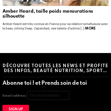
Amber Heard, taille poids mensurations
silhouette
Amber Heard est très connue en France pour sa relation tumultueuse avec
le beau Johnny Deep. Cependant, ses talents d’actrice […]
MORE
Instagram module disabled. Please enable it in the WP Admin >
Settings > G1 Socials > Instagram.
DÉCOUVRE TOUTES LES NEWS ET PROFITE
DES INFOS, BEAUTÉ NUTRITION, SPORT…
Abonne toi ! et Prends soin de toi
Email address: