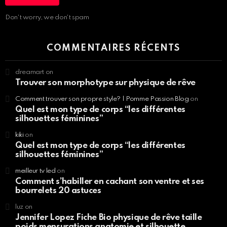
Don't worry, we don't spam
COMMENTAIRES RÉCENTS
dreamart
on
Trouver son morphotype sur physique de rêve
Comment trouver son propre style? | Pomme Passion Blog
on
Quel est mon type de corps “les différentes
silhouettes féminines”
kiki
on
Quel est mon type de corps “les différentes
silhouettes féminines”
meilleur tv led
on
Comment s’habiller en cachant son ventre et ses
bourrelets 20 astuces
luz
on
Jennifer Lopez Fiche Bio physique de rêve taille
poids mensurations anatomie et silhouette