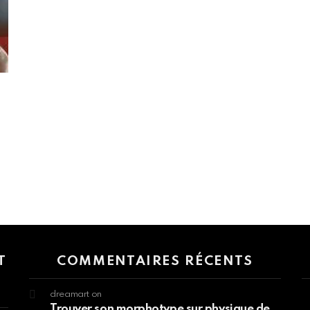
 > G1 Socials > Instagram.
T
COMMENTAIRES RÉCENTS
dreamart
on
Trouver son morphotype sur physique de