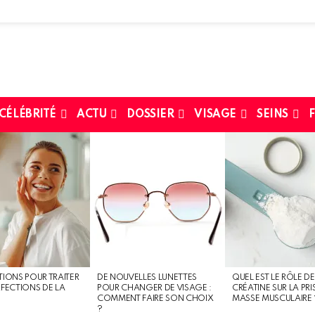
 CÉLÉBRITÉ
ACTU
DOSSIER
VISAGE
SEINS
F
TIONS POUR TRAITER
DE NOUVELLES LUNETTES
QUEL EST LE RÔLE DE
RFECTIONS DE LA
POUR CHANGER DE VISAGE :
CRÉATINE SUR LA PRI
COMMENT FAIRE SON CHOIX
MASSE MUSCULAIRE 
?