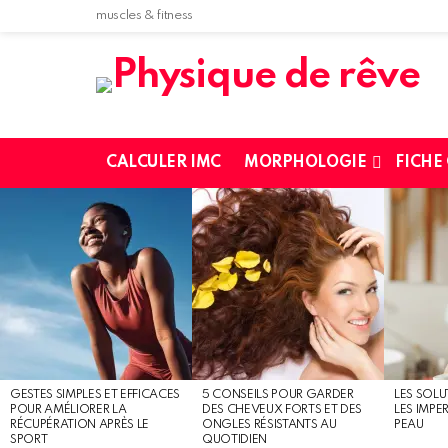
muscles & fitness
CALCULER IMC
MORPHOLOGIE
FICHE
MOST
SHARED
STORIES
GESTES SIMPLES ET EFFICACES
5 CONSEILS POUR GARDER
LES SOLU
POUR AMÉLIORER LA
DES CHEVEUX FORTS ET DES
LES IMPE
RÉCUPÉRATION APRÈS LE
ONGLES RÉSISTANTS AU
PEAU
SPORT
QUOTIDIEN