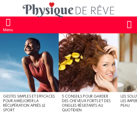
S
Menu
MOST
SHARED
STORIES
GESTES SIMPLES ET EFFICACES
5 CONSEILS POUR GARDER
LES SOLU
POUR AMÉLIORER LA
DES CHEVEUX FORTS ET DES
LES IMPE
RÉCUPÉRATION APRÈS LE
ONGLES RÉSISTANTS AU
PEAU
SPORT
QUOTIDIEN