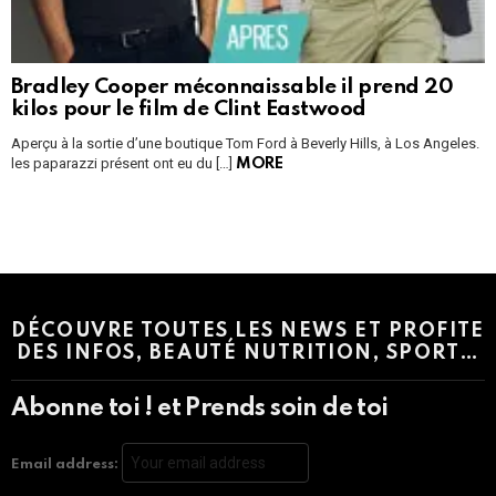
Bradley Cooper méconnaissable il prend 20
kilos pour le film de Clint Eastwood
Aperçu à la sortie d’une boutique Tom Ford à Beverly Hills, à Los Angeles.
les paparazzi présent ont eu du […]
MORE
Instagram module disabled. Please enable it in the WP Admin >
Settings > G1 Socials > Instagram.
DÉCOUVRE TOUTES LES NEWS ET PROFITE
DES INFOS, BEAUTÉ NUTRITION, SPORT…
Abonne toi ! et Prends soin de toi
Email address: