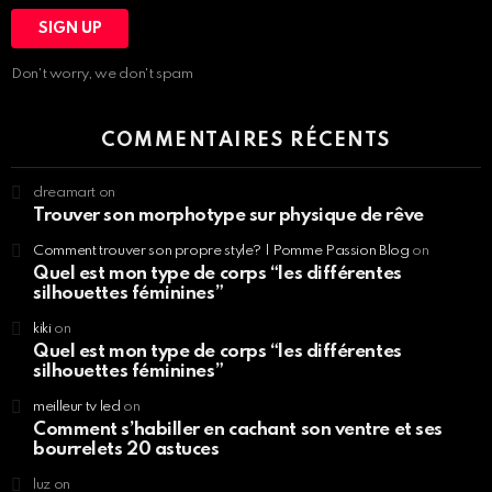
Don't worry, we don't spam
COMMENTAIRES RÉCENTS
dreamart
on
Trouver son morphotype sur physique de rêve
Comment trouver son propre style? | Pomme Passion Blog
on
Quel est mon type de corps “les différentes
silhouettes féminines”
kiki
on
Quel est mon type de corps “les différentes
silhouettes féminines”
meilleur tv led
on
Comment s’habiller en cachant son ventre et ses
bourrelets 20 astuces
luz
on