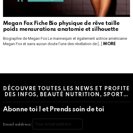
Megan Fox Fiche Bio physique de rêve taille
poids mensurations anatomie et silhouette
Biographie de Megan Fox Le mannequin et également actrice américaine
Megan Fox et sans aucun doute l’une des révélation de […]
MORE
Instagram module disabled. Please enable it in the WP Admin >
Settings > G1 Socials > Instagram.
DÉCOUVRE TOUTES LES NEWS ET PROFITE
DES INFOS, BEAUTÉ NUTRITION, SPORT…
Abonne toi ! et Prends soin de toi
Email address: