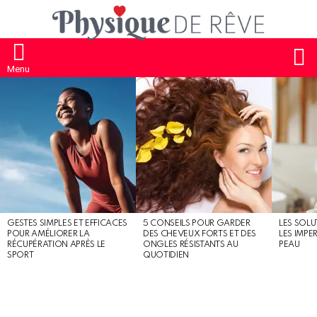
S
Menu
MOST
SHARED
STORIES
GESTES SIMPLES ET EFFICACES
5 CONSEILS POUR GARDER
LES SOLU
POUR AMÉLIORER LA
DES CHEVEUX FORTS ET DES
LES IMPE
RÉCUPÉRATION APRÈS LE
ONGLES RÉSISTANTS AU
PEAU
SPORT
QUOTIDIEN