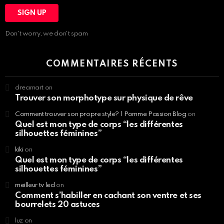
Don't worry, we don't spam
COMMENTAIRES RÉCENTS
dreamart
on
Trouver son morphotype sur physique de rêve
Comment trouver son propre style? | Pomme Passion Blog
on
Quel est mon type de corps “les différentes
silhouettes féminines”
kiki
on
Quel est mon type de corps “les différentes
silhouettes féminines”
meilleur tv led
on
Comment s’habiller en cachant son ventre et ses
bourrelets 20 astuces
luz
on