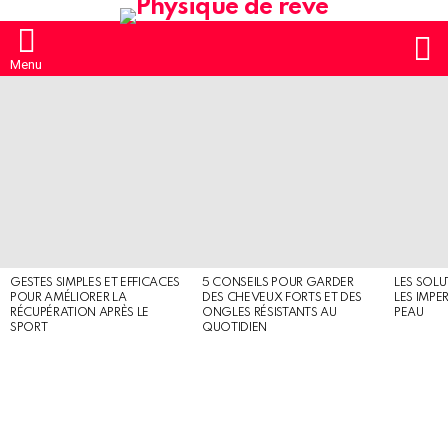
S
Menu
MOST
SHARED
STORIES
GESTES SIMPLES ET EFFICACES
5 CONSEILS POUR GARDER
LES SOLU
POUR AMÉLIORER LA
DES CHEVEUX FORTS ET DES
LES IMPE
RÉCUPÉRATION APRÈS LE
ONGLES RÉSISTANTS AU
PEAU
SPORT
QUOTIDIEN