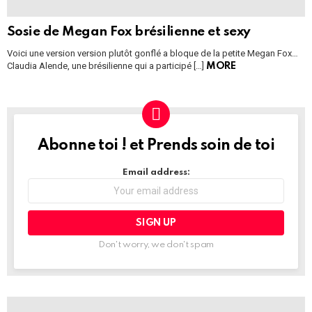
Sosie de Megan Fox brésilienne et sexy
Voici une version version plutôt gonflé a bloque de la petite Megan Fox…
Claudia Alende, une brésilienne qui a participé […]
MORE
Abonne toi ! et Prends soin de toi
NEWSLETTER
Email address:
Don't worry, we don't spam