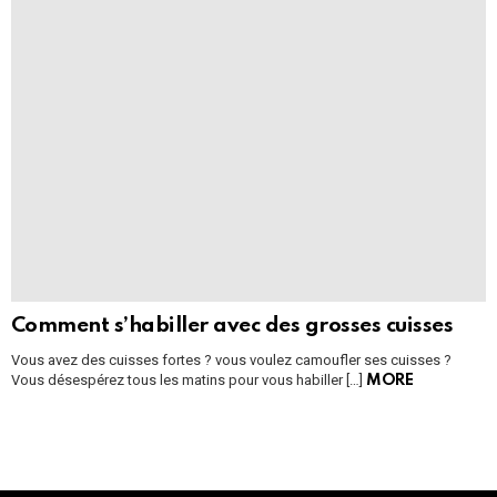
Comment s’habiller avec des grosses cuisses
Vous avez des cuisses fortes ? vous voulez camoufler ses cuisses ?
Vous désespérez tous les matins pour vous habiller […]
MORE
Instagram module disabled. Please enable it in the WP Admin >
Settings > G1 Socials > Instagram.