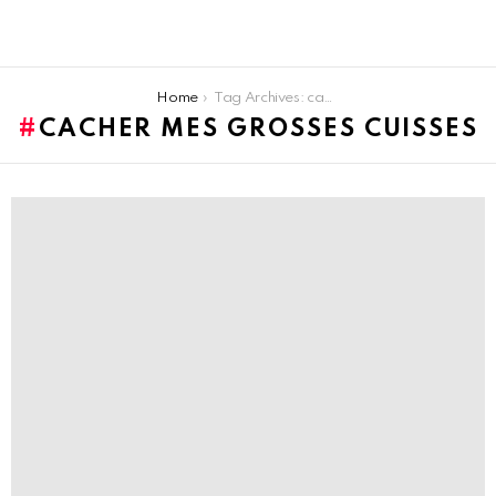
You are here:
Home
Tag Archives: cacher mes grosses cuisses
CACHER MES GROSSES CUISSES
LATEST
STORIES