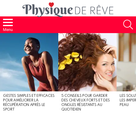
S
Menu
MOST
SHARED
STORIES
GESTES SIMPLES ET EFFICACES
5 CONSEILS POUR GARDER
LES SOLU
POUR AMÉLIORER LA
DES CHEVEUX FORTS ET DES
LES IMPE
RÉCUPÉRATION APRÈS LE
ONGLES RÉSISTANTS AU
PEAU
SPORT
QUOTIDIEN