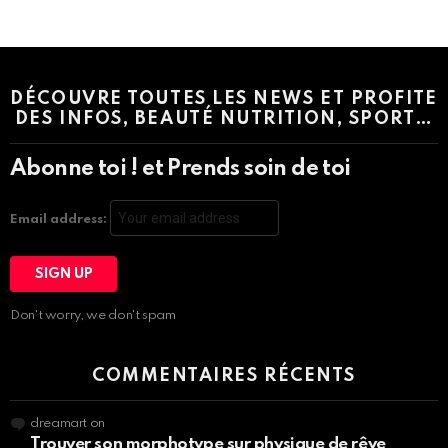
Instagram module disabled. Please enable it in the WP Admin >
Settings > G1 Socials > Instagram.
DÉCOUVRE TOUTES LES NEWS ET PROFITE
DES INFOS, BEAUTÉ NUTRITION, SPORT…
Abonne toi ! et Prends soin de toi
Email address:
Don't worry, we don't spam
COMMENTAIRES RÉCENTS
dreamart
on
Trouver son morphotype sur physique de rêve