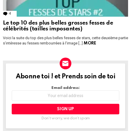
4
Comments
Le top 10 des plus belles grosses fesses de
célébrités (tailles imposantes)
Voici la suite du top des plus belles fesses de stars, cette deuxième partie
s’intéresse au fesses rembourrées à l’image […]
MORE
Abonne toi ! et Prends soin de toi
NEWSLETTER
Email address:
Don't worry, we don't spam