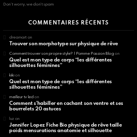
Don't worry, we don't spam
COMMENTAIRES RÉCENTS
dreamart
on
Trouver son morphotype sur physique de rêve
Comment trouver son propre style? | Pomme Passion Blog
on
Quel est mon type de corps “les différentes
silhouettes féminines”
kiki
on
Quel est mon type de corps “les différentes
silhouettes féminines”
meilleur tv led
on
Comment s’habiller en cachant son ventre et ses
bourrelets 20 astuces
luz
on
Jennifer Lopez Fiche Bio physique de rêve taille
poids mensurations anatomie et silhouette