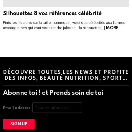
Silhouettes 8 vos références célébrité
Finis les illusions sur la taille mannequin, voici des célébrités aux formes
avantageuses qui vont vous rendre jalouse… la silhouette […]
MORE
Instagram module disabled. Please enable it in the WP Admin >
Settings > G1 Socials > Instagram.
DÉCOUVRE TOUTES LES NEWS ET PROFITE
DES INFOS, BEAUTÉ NUTRITION, SPORT…
Abonne toi ! et Prends soin de toi
Email address: