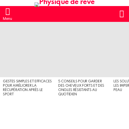
S
Menu
MOST
SHARED
STORIES
GESTES SIMPLES ET EFFICACES
5 CONSEILS POUR GARDER
LES SOLU
POUR AMÉLIORER LA
DES CHEVEUX FORTS ET DES
LES IMPE
RÉCUPÉRATION APRÈS LE
ONGLES RÉSISTANTS AU
PEAU
SPORT
QUOTIDIEN