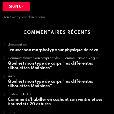
Don't worry, we don't spam
COMMENTAIRES RÉCENTS
dreamart
on
Trouver son morphotype sur physique de rêve
Comment trouver son propre style? | Pomme Passion Blog
on
Quel est mon type de corps “les différentes
silhouettes féminines”
kiki
on
Quel est mon type de corps “les différentes
silhouettes féminines”
meilleur tv led
on
Comment s’habiller en cachant son ventre et ses
bourrelets 20 astuces
luz
on