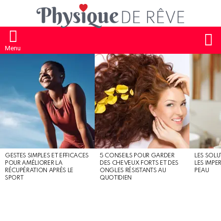
S
Menu
MOST
SHARED
STORIES
GESTES SIMPLES ET EFFICACES
5 CONSEILS POUR GARDER
LES SOLU
POUR AMÉLIORER LA
DES CHEVEUX FORTS ET DES
LES IMPE
RÉCUPÉRATION APRÈS LE
ONGLES RÉSISTANTS AU
PEAU
SPORT
QUOTIDIEN