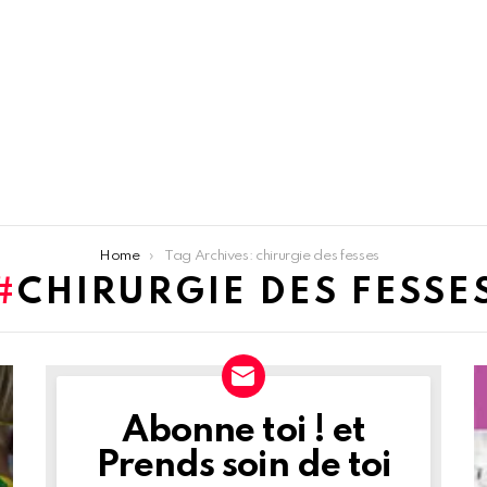
Home
Tag Archives: chirurgie des fesses
CHIRURGIE DES FESSE
Abonne toi ! et
NEWSLETTER
Prends soin de toi