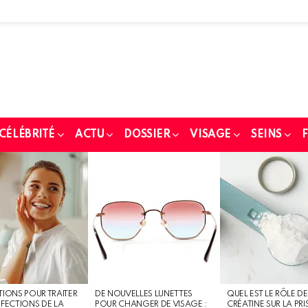
 CÉLÉBRITÉ
ACTU
DOSSIER
VISAGE
SEINS
F
TIONS POUR TRAITER
DE NOUVELLES LUNETTES
QUEL EST LE RÔLE DE
RFECTIONS DE LA
POUR CHANGER DE VISAGE :
CRÉATINE SUR LA PRI