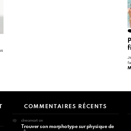
P
f
us
Je
fa
M
 > G1 Socials > Instagram.
T
COMMENTAIRES RÉCENTS
dreamart
on
Trouver son morphotype sur physique de