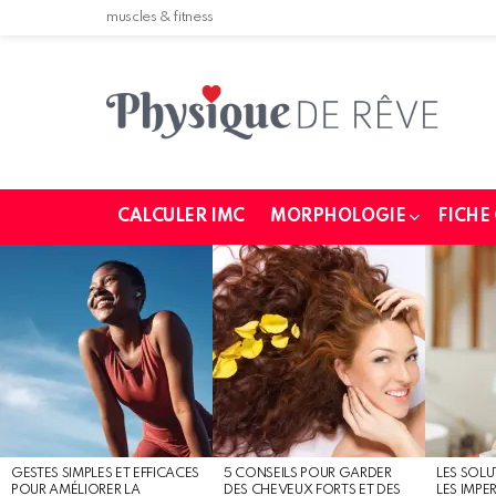
muscles & fitness
CALCULER IMC
MORPHOLOGIE
FICHE
MOST
SHARED
STORIES
GESTES SIMPLES ET EFFICACES
5 CONSEILS POUR GARDER
LES SOLU
POUR AMÉLIORER LA
DES CHEVEUX FORTS ET DES
LES IMPE