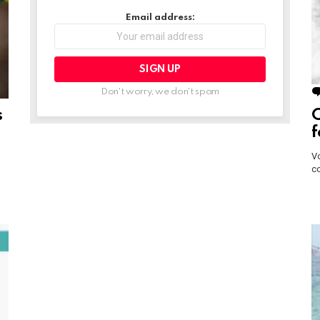
Email address:
Don't worry, we don't spam
s
C
f
Vo
co