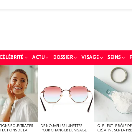
 CÉLÉBRITÉ
ACTU
DOSSIER
VISAGE
SEINS
F
TIONS POUR TRAITER
DE NOUVELLES LUNETTES
QUEL EST LE RÔLE DE
RFECTIONS DE LA
POUR CHANGER DE VISAGE :
CRÉATINE SUR LA PRI