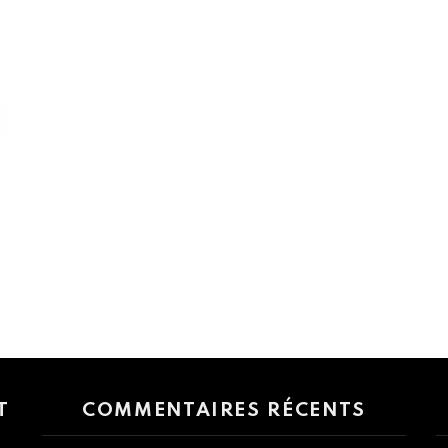
 > G1 Socials > Instagram.
T
COMMENTAIRES RÉCENTS