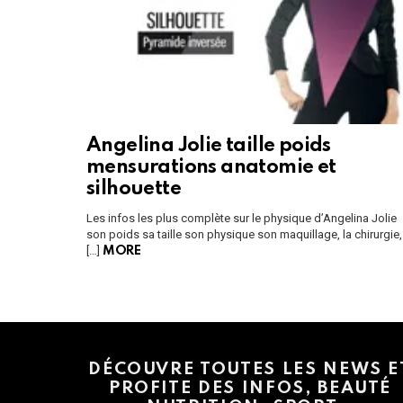
Angelina Jolie taille poids
mensurations anatomie et
silhouette
Les infos les plus complète sur le physique d’Angelina Jolie
son poids sa taille son physique son maquillage, la chirurgie,
[…]
MORE
Instagram module disabled. Please enable it in the WP Admin > Settings
DÉCOUVRE TOUTES LES NEWS E
PROFITE DES INFOS, BEAUTÉ