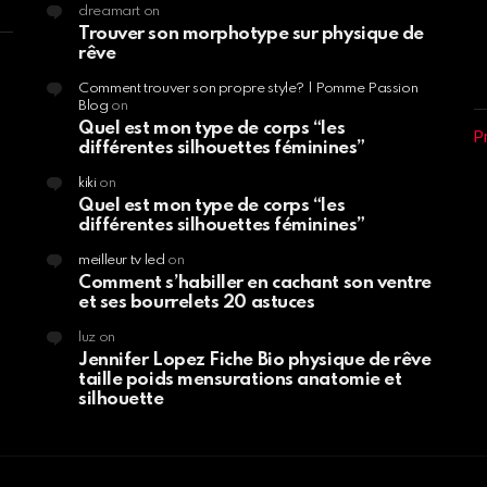
dreamart
on
Trouver son morphotype sur physique de
rêve
Comment trouver son propre style? | Pomme Passion
Blog
on
Quel est mon type de corps “les
P
différentes silhouettes féminines”
kiki
on
Quel est mon type de corps “les
différentes silhouettes féminines”
meilleur tv led
on
Comment s’habiller en cachant son ventre
et ses bourrelets 20 astuces
luz
on
Jennifer Lopez Fiche Bio physique de rêve
taille poids mensurations anatomie et
silhouette