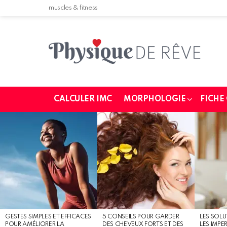
muscles & fitness
CALCULER IMC
MORPHOLOGIE
FICHE
MOST
SHARED
STORIES
GESTES SIMPLES ET EFFICACES
5 CONSEILS POUR GARDER
LES SOLU
POUR AMÉLIORER LA
DES CHEVEUX FORTS ET DES
LES IMPE