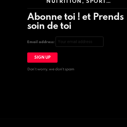
NUTRITION, SPORT…
Abonne toi ! et Prends
soin de toi
Email address:
Don't worry, we don't spam