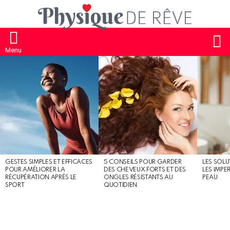
S
Menu
MOST
SHARED
STORIES
GESTES SIMPLES ET EFFICACES
5 CONSEILS POUR GARDER
LES SOLU
POUR AMÉLIORER LA
DES CHEVEUX FORTS ET DES
LES IMPE
RÉCUPÉRATION APRÈS LE
ONGLES RÉSISTANTS AU
PEAU
SPORT
QUOTIDIEN