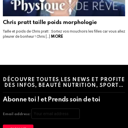
Chris pratt taille poids morphologie
Taille et poids de Chris pratt : Sortez vos mouchoirs les filles car vous allez
pleurer de bonheur ! Chris […]
MORE
Instagram module disabled. Please enable it in the WP Admin >
Settings > G1 Socials > Instagram.
DÉCOUVRE TOUTES LES NEWS ET PROFITE
DES INFOS, BEAUTÉ NUTRITION, SPORT…
Abonne toi ! et Prends soin de toi
Email address: