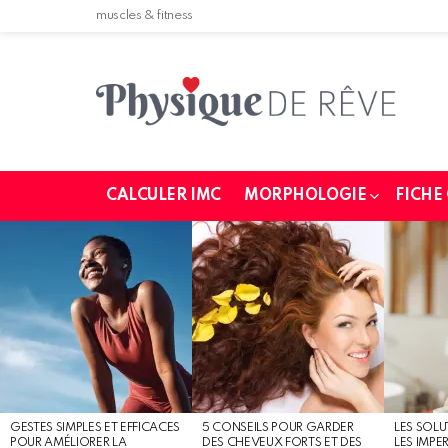
muscles & fitness
CALCULER IMC
MORPHOLOGIE
FICHE
MOST
SHARED
STORIES
GESTES SIMPLES ET EFFICACES
5 CONSEILS POUR GARDER
LES SOLU
POUR AMÉLIORER LA
DES CHEVEUX FORTS ET DES
LES IMPE