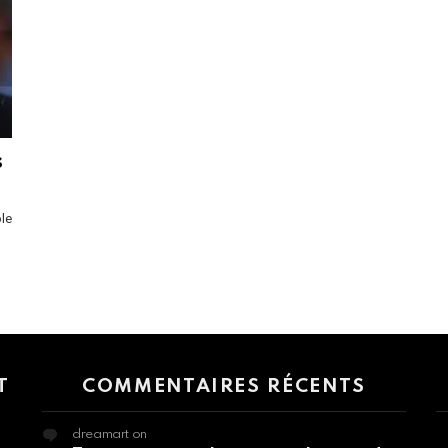
s
ôle
 > G1 Socials > Instagram.
T
COMMENTAIRES RÉCENTS
dreamart
on