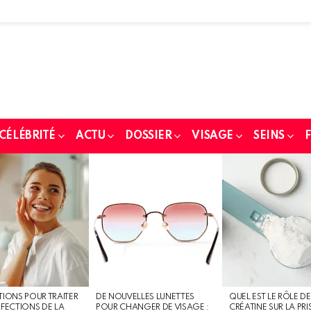
 CÉLÉBRITÉ
ACTU
DOSSIER
VISAGE
SEINS
F
TIONS POUR TRAITER
DE NOUVELLES LUNETTES
QUEL EST LE RÔLE DE
RFECTIONS DE LA
POUR CHANGER DE VISAGE :
CRÉATINE SUR LA PRI