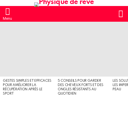
S
Menu
MOST
SHARED
STORIES
GESTES SIMPLES ET EFFICACES
5 CONSEILS POUR GARDER
LES SOLU
POUR AMÉLIORER LA
DES CHEVEUX FORTS ET DES
LES IMPE
RÉCUPÉRATION APRÈS LE
ONGLES RÉSISTANTS AU
PEAU
SPORT
QUOTIDIEN