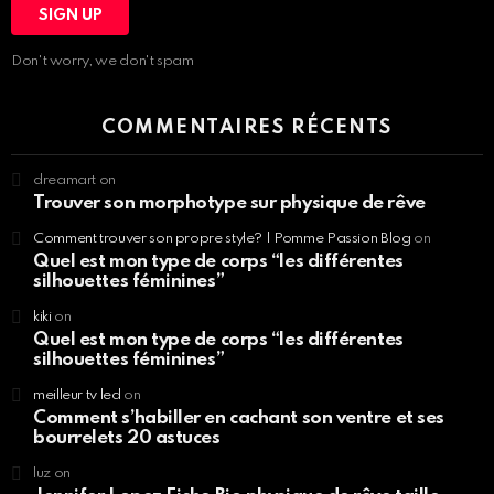
Don't worry, we don't spam
COMMENTAIRES RÉCENTS
dreamart
on
Trouver son morphotype sur physique de rêve
Comment trouver son propre style? | Pomme Passion Blog
on
Quel est mon type de corps “les différentes
silhouettes féminines”
kiki
on
Quel est mon type de corps “les différentes
silhouettes féminines”
meilleur tv led
on
Comment s’habiller en cachant son ventre et ses
bourrelets 20 astuces
luz
on