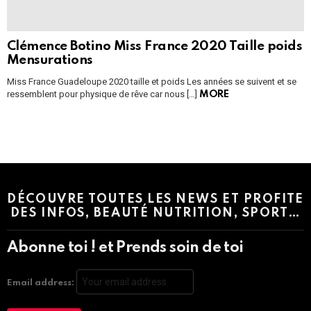
Clémence Botino Miss France 2020 Taille poids
Mensurations
Miss France Guadeloupe 2020 taille et poids Les années se suivent et se
ressemblent pour physique de rêve car nous […]
MORE
Instagram module disabled. Please enable it in the WP Admin >
Settings > G1 Socials > Instagram.
DÉCOUVRE TOUTES LES NEWS ET PROFITE
DES INFOS, BEAUTÉ NUTRITION, SPORT…
Abonne toi ! et Prends soin de toi
Email address: