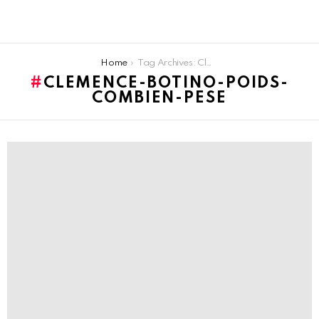
You are here:
Home
Tag Archives: Clemence-Botino-poids-combien-pese
CLEMENCE-BOTINO-POIDS-
COMBIEN-PESE
LATEST
STORIES