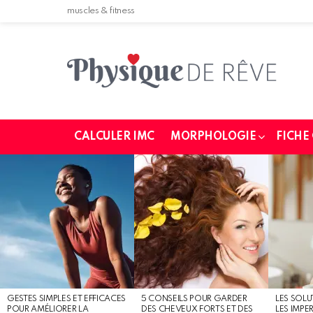
muscles & fitness
CALCULER IMC
MORPHOLOGIE
FICHE
MOST
SHARED
STORIES
GESTES SIMPLES ET EFFICACES
5 CONSEILS POUR GARDER
LES SOLU
POUR AMÉLIORER LA
DES CHEVEUX FORTS ET DES
LES IMPE