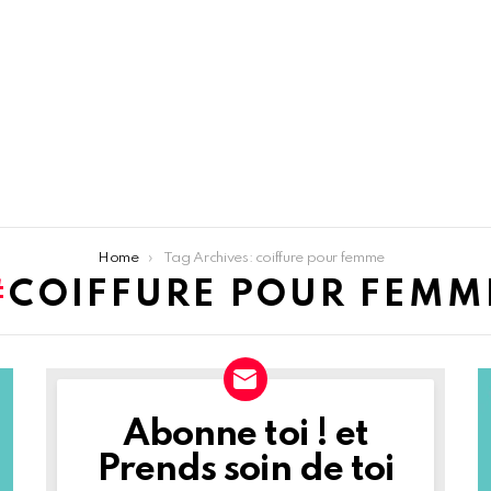
Home
Tag Archives: coiffure pour femme
COIFFURE POUR FEMM
Abonne toi ! et
NEWSLETTER
Prends soin de toi