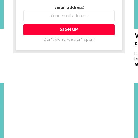
Email address:
V
Don't worry, we don't spam
c
La
la
M