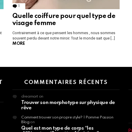
1
Comment
Quelle coiffure pour quel type de
visage femme
st
Contrairement à ce que pensent les hommes , nous sommes
souvent perdu devant notre miroir. Tout le monde sait que […]
MORE
 > G1 Socials > Instagram.
T
COMMENTAIRES RÉCENTS
dreamart
on
Trouver son morphotype sur physique de
rêve
Comment trouver son propre style? | Pomme Passion
Blog
on
Quel est mon type de corps “les
P