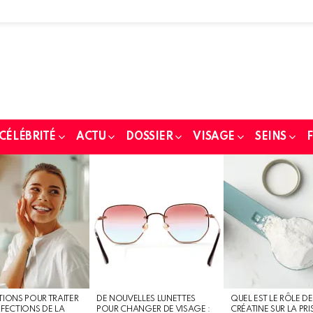
 CÉLÉBRITÉ
ACTU
DOSSIER
VISAGE
SEINS
F
TIONS POUR TRAITER
DE NOUVELLES LUNETTES
QUEL EST LE RÔLE DE
RFECTIONS DE LA
POUR CHANGER DE VISAGE :
CRÉATINE SUR LA PRI