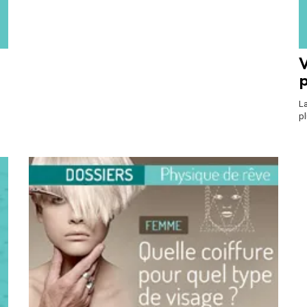
V
La
pl