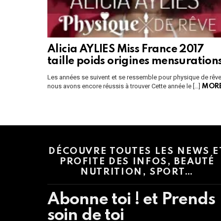
Alicia AYLIES Miss France 2017
taille poids origines mensuration
Les années se suivent et se ressemble pour physique de rêve
nous avons encore réussis à trouver Cette année le […]
MOR
Instagram module disabled. Please enable it in the WP Admin > Settings
DÉCOUVRE TOUTES LES NEWS E
PROFITE DES INFOS, BEAUTÉ
NUTRITION, SPORT…
Abonne toi ! et Prends
soin de toi