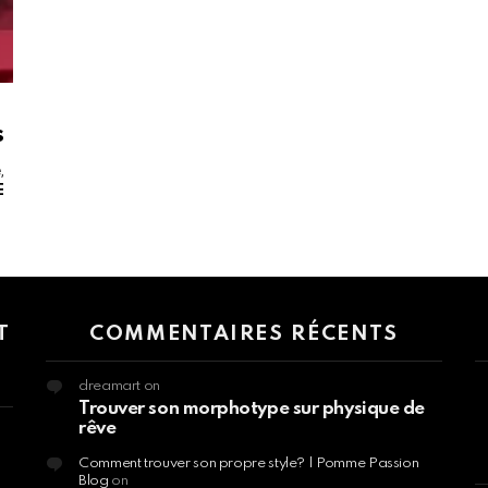
s
,
E
 > G1 Socials > Instagram.
T
COMMENTAIRES RÉCENTS
dreamart
on
Trouver son morphotype sur physique de
rêve
Comment trouver son propre style? | Pomme Passion
Blog
on