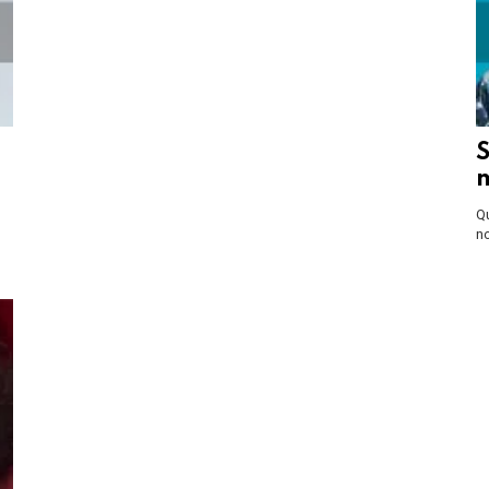
S
m
Qu
n