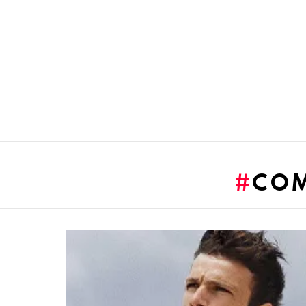
You are here:
COM
LATEST
STORIES