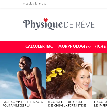
muscles & fitness
CALCULER IMC
MORPHOLOGIE
FICHE
MOST
SHARED
STORIES
GESTES SIMPLES ET EFFICACES
5 CONSEILS POUR GARDER
LES SOLU
POUR AMÉLIORER LA
DES CHEVEUX FORTS ET DES
LES IMPE