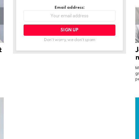
Email address:
Don't worry, we don't spam
t
J
m
M
gr
p