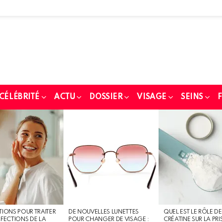
 CÉLÉBRITÉ
ACTU
DOSSIER
VISAGE
SEINS
F
TIONS POUR TRAITER
DE NOUVELLES LUNETTES
QUEL EST LE RÔLE DE
RFECTIONS DE LA
POUR CHANGER DE VISAGE :
CRÉATINE SUR LA PRI