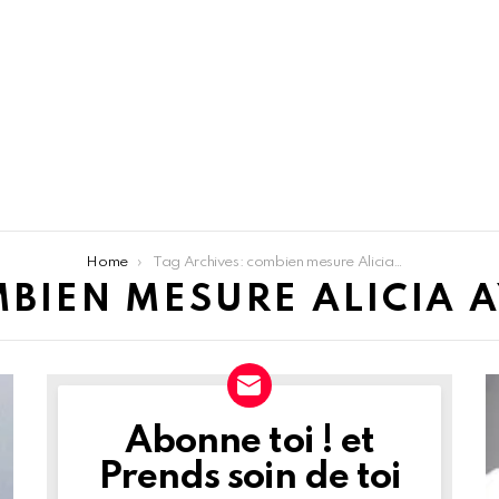
Home
Tag Archives: combien mesure Alicia AYLIES
BIEN MESURE ALICIA A
Abonne toi ! et
NEWSLETTER
Prends soin de toi