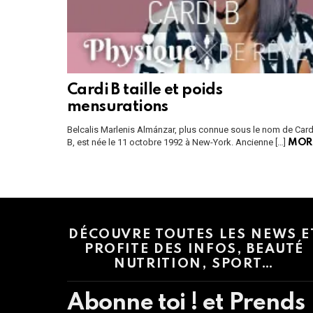
Cardi B taille et poids
mensurations
Belcalis Marlenis Almánzar, plus connue sous le nom de Card
B, est née le 11 octobre 1992 à New-York. Ancienne […]
MOR
Instagram module disabled. Please enable it in the WP Admin > Settings
DÉCOUVRE TOUTES LES NEWS E
PROFITE DES INFOS, BEAUTÉ
NUTRITION, SPORT…
Abonne toi ! et Prends