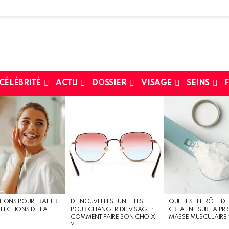
 CÉLÉBRITÉ
ACTU
DOSSIER
VISAGE
SEINS
F
TIONS POUR TRAITER
DE NOUVELLES LUNETTES
QUEL EST LE RÔLE DE
RFECTIONS DE LA
POUR CHANGER DE VISAGE :
CRÉATINE SUR LA PRI
COMMENT FAIRE SON CHOIX
MASSE MUSCULAIRE 
?