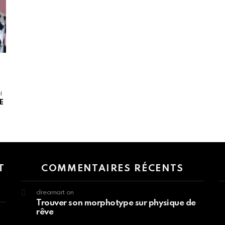
i
E
 > G1 Socials > Instagram.
T
COMMENTAIRES RÉCENTS
dreamart
on
Trouver son morphotype sur physique de
rêve