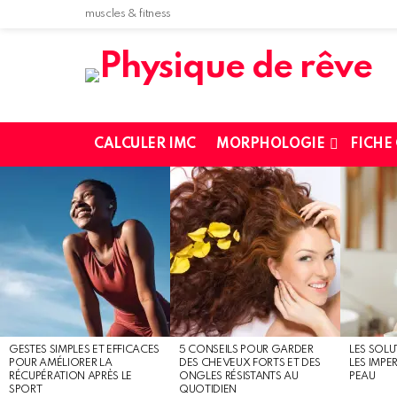
muscles & fitness
CALCULER IMC
MORPHOLOGIE
FICHE
MOST
SHARED
STORIES
GESTES SIMPLES ET EFFICACES
5 CONSEILS POUR GARDER
LES SOLU
POUR AMÉLIORER LA
DES CHEVEUX FORTS ET DES
LES IMPE
RÉCUPÉRATION APRÈS LE
ONGLES RÉSISTANTS AU
PEAU
SPORT
QUOTIDIEN