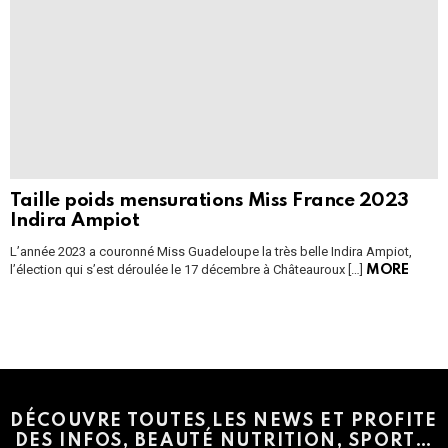
Taille poids mensurations Miss France 2023
Indira Ampiot
L’année 2023 a couronné Miss Guadeloupe la très belle Indira Ampiot,
l’élection qui s’est déroulée le 17 décembre à Châteauroux […]
MORE
Instagram module disabled. Please enable it in the WP Admin >
Settings > G1 Socials > Instagram.
DÉCOUVRE TOUTES LES NEWS ET PROFITE
DES INFOS, BEAUTÉ NUTRITION, SPORT…