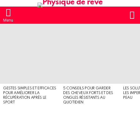
S
Menu
MOST
SHARED
STORIES
GESTES SIMPLES ET EFFICACES
5 CONSEILS POUR GARDER
LES SOLU
POUR AMÉLIORER LA
DES CHEVEUX FORTS ET DES
LES IMPE
RÉCUPÉRATION APRÈS LE
ONGLES RÉSISTANTS AU
PEAU
SPORT
QUOTIDIEN