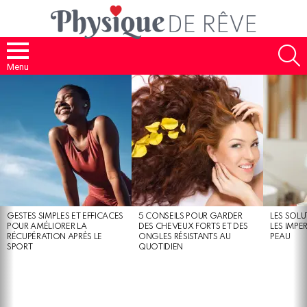
S
Menu
MOST
SHARED
STORIES
GESTES SIMPLES ET EFFICACES
5 CONSEILS POUR GARDER
LES SOLU
POUR AMÉLIORER LA
DES CHEVEUX FORTS ET DES
LES IMPE
RÉCUPÉRATION APRÈS LE
ONGLES RÉSISTANTS AU
PEAU
SPORT
QUOTIDIEN