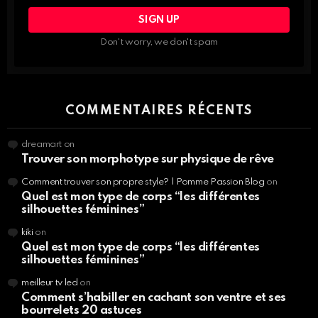
PROFITE
DES
INFOS,
Don't worry, we don't spam
BEAUTÉ
NUTRITION,
SPORT…
COMMENTAIRES RÉCENTS
dreamart
on
Trouver son morphotype sur physique de rêve
Comment trouver son propre style? | Pomme Passion Blog
on
Quel est mon type de corps “les différentes
silhouettes féminines”
kiki
on
Quel est mon type de corps “les différentes
silhouettes féminines”
meilleur tv led
on
Comment s’habiller en cachant son ventre et ses
bourrelets 20 astuces