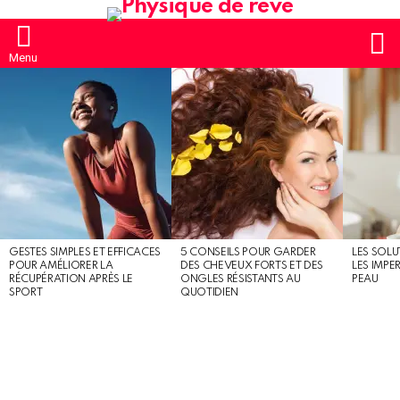
S
Menu
MOST
SHARED
STORIES
GESTES SIMPLES ET EFFICACES
5 CONSEILS POUR GARDER
LES SOLU
POUR AMÉLIORER LA
DES CHEVEUX FORTS ET DES
LES IMPE
RÉCUPÉRATION APRÈS LE
ONGLES RÉSISTANTS AU
PEAU
SPORT
QUOTIDIEN