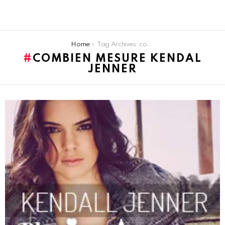
You are here:
Home
Tag Archives: combien mesure kendal jenner
COMBIEN MESURE KENDAL
JENNER
LATEST
STORIES