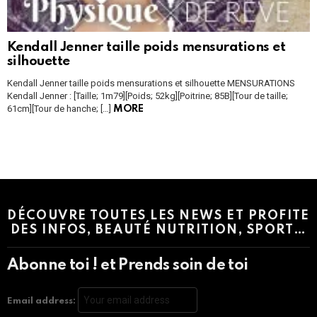
Kendall Jenner taille poids mensurations et
silhouette
Kendall Jenner taille poids mensurations et silhouette MENSURATIONS
Kendall Jenner : [Taille; 1m79][Poids; 52kg][Poitrine; 85B][Tour de taille;
61cm][Tour de hanche; […]
MORE
Instagram module disabled. Please enable it in the WP Admin >
Settings > G1 Socials > Instagram.
DÉCOUVRE TOUTES LES NEWS ET PROFITE
DES INFOS, BEAUTÉ NUTRITION, SPORT…
Abonne toi ! et Prends soin de toi
Email address: