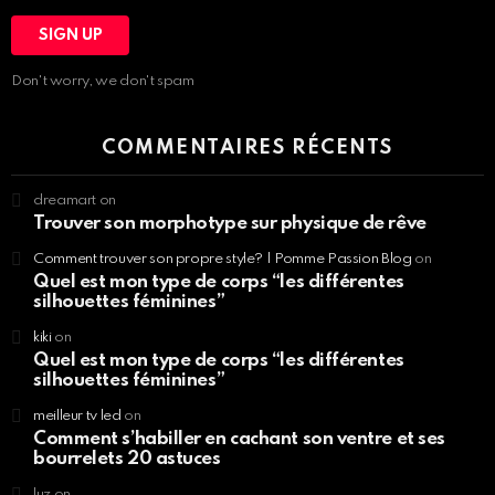
Don't worry, we don't spam
COMMENTAIRES RÉCENTS
dreamart
on
Trouver son morphotype sur physique de rêve
Comment trouver son propre style? | Pomme Passion Blog
on
Quel est mon type de corps “les différentes
silhouettes féminines”
kiki
on
Quel est mon type de corps “les différentes
silhouettes féminines”
meilleur tv led
on
Comment s’habiller en cachant son ventre et ses
bourrelets 20 astuces
luz
on