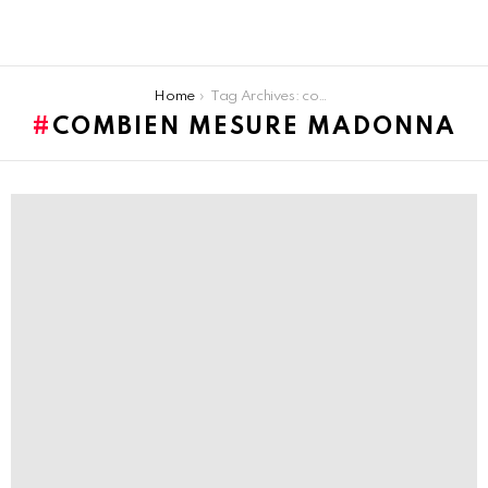
You are here:
Home
Tag Archives: combien mesure Madonna
COMBIEN MESURE MADONNA
LATEST
STORIES