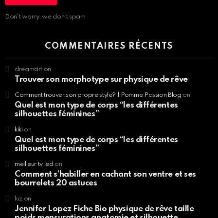
Don't worry, we don't spam
COMMENTAIRES RÉCENTS
dreamart
on
Trouver son morphotype sur physique de rêve
Comment trouver son propre style? | Pomme Passion Blog
on
Quel est mon type de corps “les différentes
silhouettes féminines”
kiki
on
Quel est mon type de corps “les différentes
silhouettes féminines”
meilleur tv led
on
Comment s’habiller en cachant son ventre et ses
bourrelets 20 astuces
luz
on
Jennifer Lopez Fiche Bio physique de rêve taille
poids mensurations anatomie et silhouette