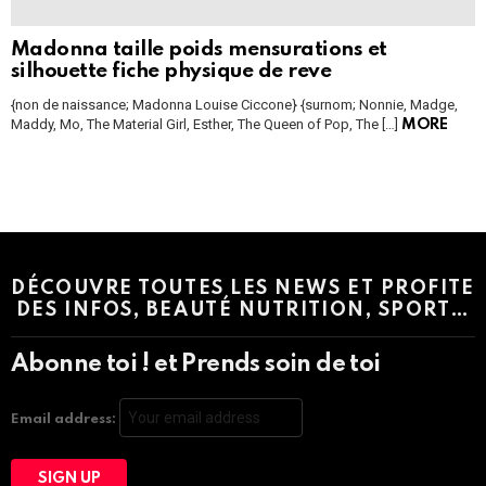
Madonna taille poids mensurations et
silhouette fiche physique de reve
{non de naissance; Madonna Louise Ciccone} {surnom; Nonnie, Madge,
Maddy, Mo, The Material Girl, Esther, The Queen of Pop, The […]
MORE
Instagram module disabled. Please enable it in the WP Admin >
Settings > G1 Socials > Instagram.
DÉCOUVRE TOUTES LES NEWS ET PROFITE
DES INFOS, BEAUTÉ NUTRITION, SPORT…
Abonne toi ! et Prends soin de toi
Email address: