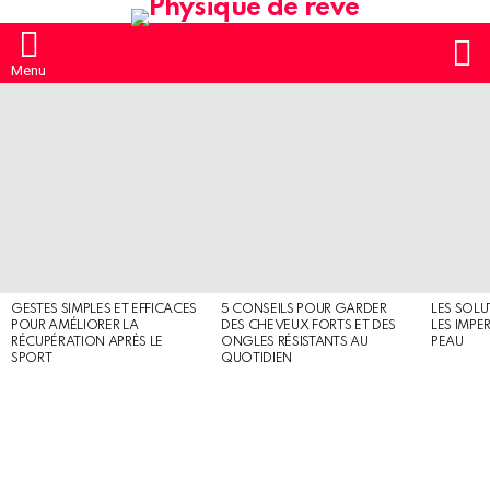
S
Menu
MOST
SHARED
STORIES
GESTES SIMPLES ET EFFICACES
5 CONSEILS POUR GARDER
LES SOLU
POUR AMÉLIORER LA
DES CHEVEUX FORTS ET DES
LES IMPE
RÉCUPÉRATION APRÈS LE
ONGLES RÉSISTANTS AU
PEAU
SPORT
QUOTIDIEN