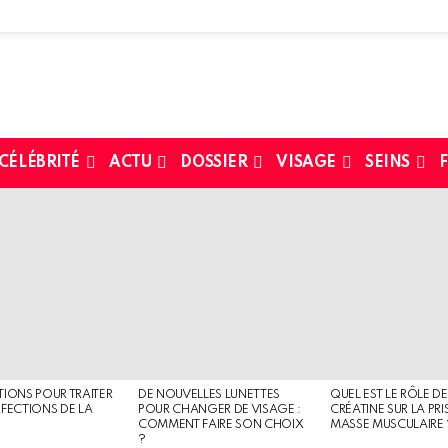
 CÉLÉBRITÉ
ACTU
DOSSIER
VISAGE
SEINS
F
TIONS POUR TRAITER
DE NOUVELLES LUNETTES
QUEL EST LE RÔLE DE
RFECTIONS DE LA
POUR CHANGER DE VISAGE :
CRÉATINE SUR LA PRI
COMMENT FAIRE SON CHOIX
MASSE MUSCULAIRE 
?