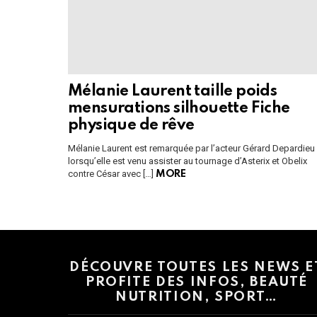
Mélanie Laurent taille poids
mensurations silhouette Fiche
physique de rêve
Mélanie Laurent est remarquée par l’acteur Gérard Depardieu
lorsqu’elle est venu assister au tournage d’Asterix et Obelix
contre César avec […]
MORE
Instagram module disabled. Please enable it in the WP Admin > Settings
DÉCOUVRE TOUTES LES NEWS E
PROFITE DES INFOS, BEAUTÉ
NUTRITION, SPORT…