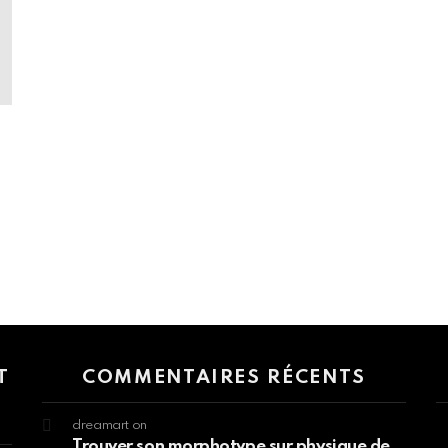
 > G1 Socials > Instagram.
T
COMMENTAIRES RÉCENTS
dreamart
on
Trouver son morphotype sur physique de