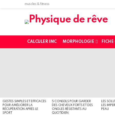
muscles & fitness
CALCULER IMC
MORPHOLOGIE
FICHE
MOST
SHARED
STORIES
GESTES SIMPLES ET EFFICACES
5 CONSEILS POUR GARDER
LES SOLU
POUR AMÉLIORER LA
DES CHEVEUX FORTS ET DES
LES IMPE
RÉCUPÉRATION APRÈS LE
ONGLES RÉSISTANTS AU
PEAU
SPORT
QUOTIDIEN