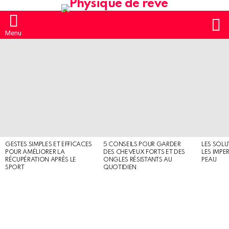
S
Menu
MOST
SHARED
STORIES
GESTES SIMPLES ET EFFICACES
5 CONSEILS POUR GARDER
LES SOLU
POUR AMÉLIORER LA
DES CHEVEUX FORTS ET DES
LES IMPE
RÉCUPÉRATION APRÈS LE
ONGLES RÉSISTANTS AU
PEAU
SPORT
QUOTIDIEN