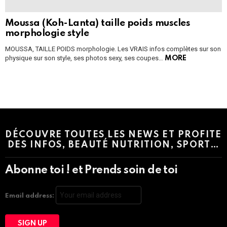
Moussa (Koh-Lanta) taille poids muscles
morphologie style
MOUSSA, TAILLE POIDS morphologie. Les VRAIS infos complètes sur son
physique sur son style, ses photos sexy, ses coupes…
MORE
Instagram module disabled. Please enable it in the WP Admin >
Settings > G1 Socials > Instagram.
DÉCOUVRE TOUTES LES NEWS ET PROFITE
DES INFOS, BEAUTÉ NUTRITION, SPORT…
Abonne toi ! et Prends soin de toi
Email address: