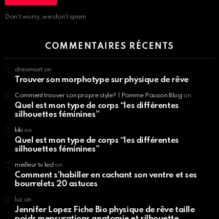
Don't worry, we don't spam
COMMENTAIRES RÉCENTS
dreamart
on
Trouver son morphotype sur physique de rêve
Comment trouver son propre style? | Pomme Passion Blog
on
Quel est mon type de corps “les différentes
silhouettes féminines”
kiki
on
Quel est mon type de corps “les différentes
silhouettes féminines”
meilleur tv led
on
Comment s’habiller en cachant son ventre et ses
bourrelets 20 astuces
luz
on
Jennifer Lopez Fiche Bio physique de rêve taille
poids mensurations anatomie et silhouette