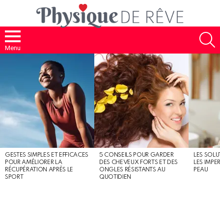
S
Menu
MOST
SHARED
STORIES
GESTES SIMPLES ET EFFICACES
5 CONSEILS POUR GARDER
LES SOLU
POUR AMÉLIORER LA
DES CHEVEUX FORTS ET DES
LES IMPE
RÉCUPÉRATION APRÈS LE
ONGLES RÉSISTANTS AU
PEAU
SPORT
QUOTIDIEN