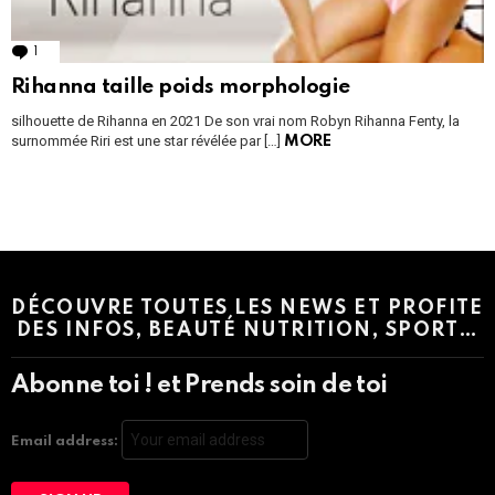
1
Comment
Rihanna taille poids morphologie
silhouette de Rihanna en 2021 De son vrai nom Robyn Rihanna Fenty, la
surnommée Riri est une star révélée par […]
MORE
Instagram module disabled. Please enable it in the WP Admin >
Settings > G1 Socials > Instagram.
DÉCOUVRE TOUTES LES NEWS ET PROFITE
DES INFOS, BEAUTÉ NUTRITION, SPORT…
Abonne toi ! et Prends soin de toi
Email address: