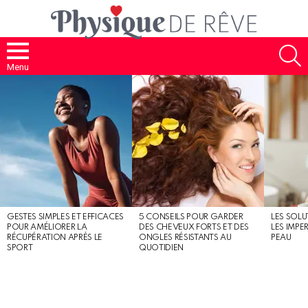
S
Menu
MOST
SHARED
STORIES
GESTES SIMPLES ET EFFICACES
5 CONSEILS POUR GARDER
LES SOLU
POUR AMÉLIORER LA
DES CHEVEUX FORTS ET DES
LES IMPE
RÉCUPÉRATION APRÈS LE
ONGLES RÉSISTANTS AU
PEAU
SPORT
QUOTIDIEN