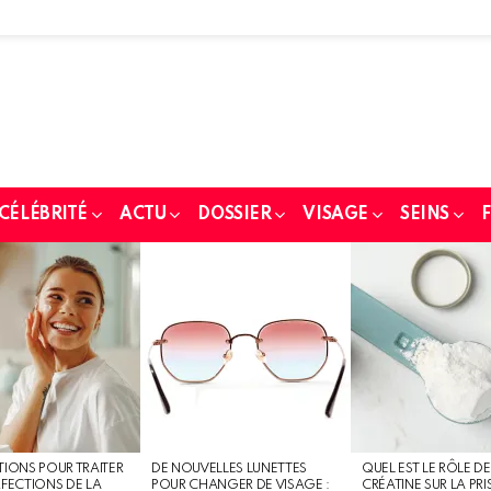
 CÉLÉBRITÉ
ACTU
DOSSIER
VISAGE
SEINS
F
TIONS POUR TRAITER
DE NOUVELLES LUNETTES
QUEL EST LE RÔLE DE
RFECTIONS DE LA
POUR CHANGER DE VISAGE :
CRÉATINE SUR LA PRI