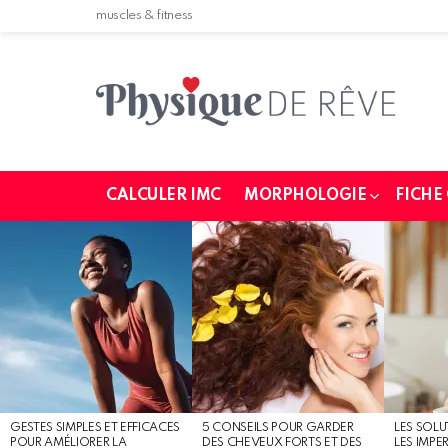
muscles & fitness
CALCULER IMC
MORPHOLOGIE
FICHE
MOST
SHARED
STORIES
GESTES SIMPLES ET EFFICACES
5 CONSEILS POUR GARDER
LES SOLU
POUR AMÉLIORER LA
DES CHEVEUX FORTS ET DES
LES IMPE