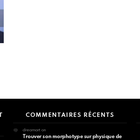
 > G1 Socials > Instagram.
T
COMMENTAIRES RÉCENTS
dreamart
on
Trouver son morphotype sur physique de