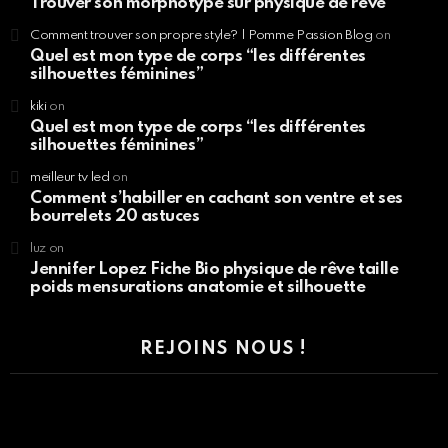
Trouver son morphotype sur physique de rêve
Comment trouver son propre style? | Pomme Passion Blog
on
Quel est mon type de corps “les différentes
silhouettes féminines”
kiki
on
Quel est mon type de corps “les différentes
silhouettes féminines”
meilleur tv led
on
Comment s’habiller en cachant son ventre et ses
bourrelets 20 astuces
luz
on
Jennifer Lopez Fiche Bio physique de rêve taille
poids mensurations anatomie et silhouette
REJOINS NOUS !