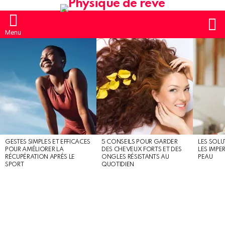
S
Menu
MOST
SHARED
STORIES
GESTES SIMPLES ET EFFICACES
5 CONSEILS POUR GARDER
LES SOLU
POUR AMÉLIORER LA
DES CHEVEUX FORTS ET DES
LES IMPE
RÉCUPÉRATION APRÈS LE
ONGLES RÉSISTANTS AU
PEAU
SPORT
QUOTIDIEN