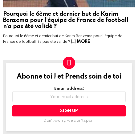
Pourquoi le 6ème et dernier but de Karim
Benzema pour l’équipe de France de football
n’a pas été validé ?
Pourquoi le 6ème et dernier but de Karim Benzema pour l’équipe de
France de football n’a pas été validé ? […]
MORE
Abonne toi ! et Prends soin de toi
NEWSLETTER
Email address:
Don't worry, we don't spam