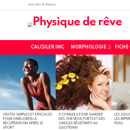
muscles & fitness
CALCULER IMC
MORPHOLOGIE
FICHE
MOST
SHARED
STORIES
GESTES SIMPLES ET EFFICACES
5 CONSEILS POUR GARDER
LES SOLU
POUR AMÉLIORER LA
DES CHEVEUX FORTS ET DES
LES IMPE
RÉCUPÉRATION APRÈS LE
ONGLES RÉSISTANTS AU
PEAU
SPORT
QUOTIDIEN