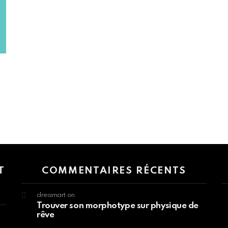
 > G1 Socials > Instagram.
T
COMMENTAIRES RÉCENTS
dreamart
on
Trouver son morphotype sur physique de
rêve