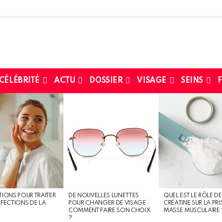
 CÉLÉBRITÉ
ACTU
DOSSIER
VISAGE
SEINS
F
TIONS POUR TRAITER
DE NOUVELLES LUNETTES
QUEL EST LE RÔLE DE
RFECTIONS DE LA
POUR CHANGER DE VISAGE :
CRÉATINE SUR LA PRI
COMMENT FAIRE SON CHOIX
MASSE MUSCULAIRE 
?