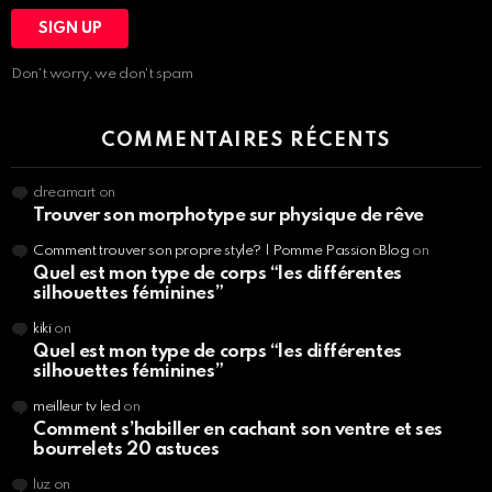
Don't worry, we don't spam
COMMENTAIRES RÉCENTS
dreamart
on
Trouver son morphotype sur physique de rêve
Comment trouver son propre style? | Pomme Passion Blog
on
Quel est mon type de corps “les différentes
silhouettes féminines”
kiki
on
Quel est mon type de corps “les différentes
silhouettes féminines”
meilleur tv led
on
Comment s’habiller en cachant son ventre et ses
bourrelets 20 astuces
luz
on