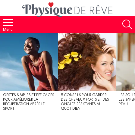
S
Menu
MOST
SHARED
STORIES
GESTES SIMPLES ET EFFICACES
5 CONSEILS POUR GARDER
LES SOLU
POUR AMÉLIORER LA
DES CHEVEUX FORTS ET DES
LES IMPE
RÉCUPÉRATION APRÈS LE
ONGLES RÉSISTANTS AU
PEAU
SPORT
QUOTIDIEN