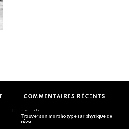
 > G1 Socials > Instagram.
T
COMMENTAIRES RÉCENTS
dreamart
on
Trouver son morphotype sur physique de
rêve