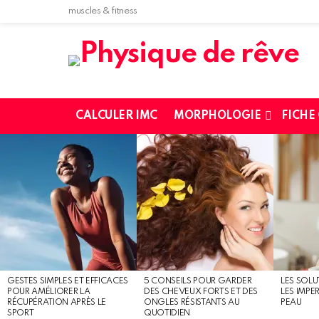
muscles & fitness
CALCULER IMC
MORPHOLOGIE
FICHE
MOST
SHARED
STORIES
GESTES SIMPLES ET EFFICACES
5 CONSEILS POUR GARDER
LES SOLU
POUR AMÉLIORER LA
DES CHEVEUX FORTS ET DES
LES IMPE
RÉCUPÉRATION APRÈS LE
ONGLES RÉSISTANTS AU
PEAU
SPORT
QUOTIDIEN