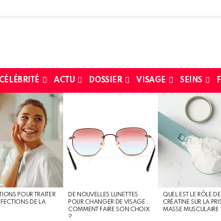
 CÉLÉBRITÉ
ACTU
DOSSIER
VISAGE
SEINS
F
TIONS POUR TRAITER
DE NOUVELLES LUNETTES
QUEL EST LE RÔLE DE
RFECTIONS DE LA
POUR CHANGER DE VISAGE :
CRÉATINE SUR LA PRI
COMMENT FAIRE SON CHOIX
MASSE MUSCULAIRE 
?