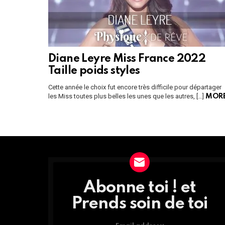
Diane Leyre Miss France 2022
Taille poids styles
Cette année le choix fut encore très difficile pour départager
les Miss toutes plus belles les unes que les autres, […]
MOR
Instagram module disabled. Please enable it in the WP Admin > Settings
Abonne toi ! et
DÉCOUVRE
TOUTES
Prends soin de toi
LES
NEWS