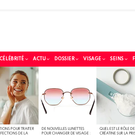
 CÉLÉBRITÉ
ACTU
DOSSIER
VISAGE
SEINS
F
TIONS POUR TRAITER
DE NOUVELLES LUNETTES
QUEL EST LE RÔLE DE
RFECTIONS DE LA
POUR CHANGER DE VISAGE :
CRÉATINE SUR LA PRI