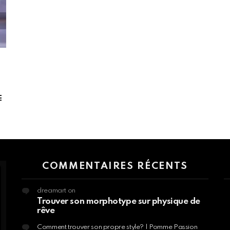
E
 > G1 Socials > Instagram.
COMMENTAIRES RÉCENTS
dreamart
on
Trouver son morphotype sur physique de
rêve
Comment trouver son propre style? | Pomme Passion