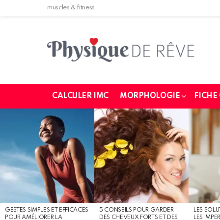
muscles & fitness
CALCULER IMC
MORPHOLOGIE
FICHE
MOST
SHARED
STORIES
GESTES SIMPLES ET EFFICACES
5 CONSEILS POUR GARDER
LES SOLU
POUR AMÉLIORER LA
DES CHEVEUX FORTS ET DES
LES IMPE