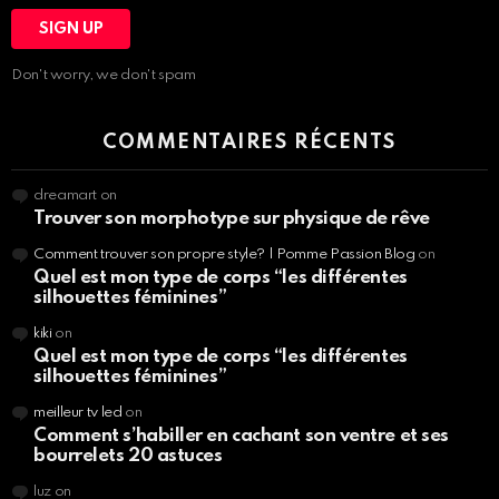
Don't worry, we don't spam
COMMENTAIRES RÉCENTS
dreamart
on
Trouver son morphotype sur physique de rêve
Comment trouver son propre style? | Pomme Passion Blog
on
Quel est mon type de corps “les différentes
silhouettes féminines”
kiki
on
Quel est mon type de corps “les différentes
silhouettes féminines”
meilleur tv led
on
Comment s’habiller en cachant son ventre et ses
bourrelets 20 astuces
luz
on