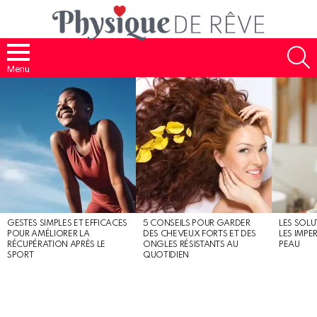
S
Menu
MOST
SHARED
STORIES
GESTES SIMPLES ET EFFICACES
5 CONSEILS POUR GARDER
LES SOLU
POUR AMÉLIORER LA
DES CHEVEUX FORTS ET DES
LES IMPE
RÉCUPÉRATION APRÈS LE
ONGLES RÉSISTANTS AU
PEAU
SPORT
QUOTIDIEN