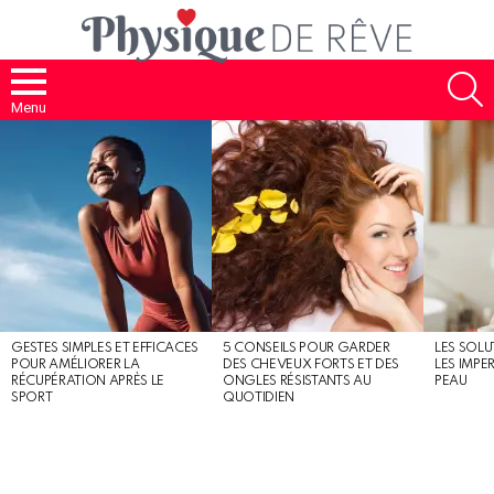
S
Menu
MOST
SHARED
STORIES
GESTES SIMPLES ET EFFICACES
5 CONSEILS POUR GARDER
LES SOLU
POUR AMÉLIORER LA
DES CHEVEUX FORTS ET DES
LES IMPE
RÉCUPÉRATION APRÈS LE
ONGLES RÉSISTANTS AU
PEAU
SPORT
QUOTIDIEN