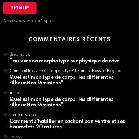
Don't worry, we don't spam
COMMENTAIRES RÉCENTS
dreamart
on
Trouver son morphotype sur physique de rêve
Comment trouver son propre style? | Pomme Passion Blog
on
Quel est mon type de corps “les différentes
silhouettes féminines”
kiki
on
Quel est mon type de corps “les différentes
silhouettes féminines”
meilleur tv led
on
Comment s’habiller en cachant son ventre et ses
bourrelets 20 astuces
luz
on