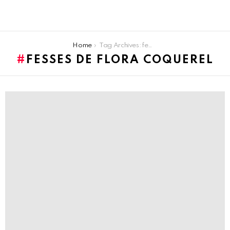
You are here:
Home
Tag Archives: fesses de Flora Coquerel
FESSES DE FLORA COQUEREL
LATEST
STORIES