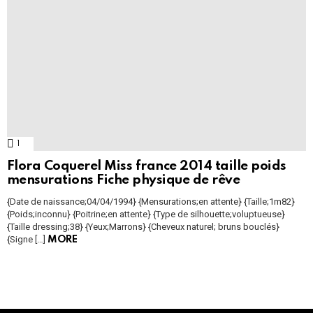
1
Comment
Flora Coquerel Miss france 2014 taille poids
mensurations Fiche physique de rêve
{Date de naissance;04/04/1994} {Mensurations;en attente} {Taille;1m82}
{Poids;inconnu} {Poitrine;en attente} {Type de silhouette;voluptueuse}
{Taille dressing;38} {Yeux;Marrons} {Cheveux naturel; bruns bouclés}
{Signe […]
MORE
Instagram module disabled. Please enable it in the WP Admin >
Settings > G1 Socials > Instagram.