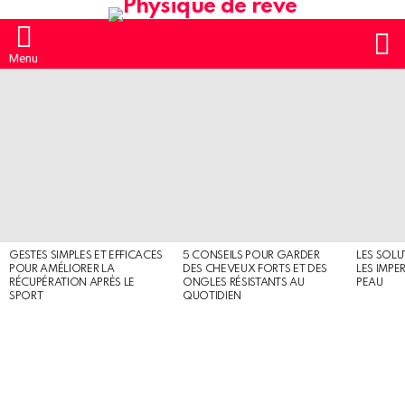
S
Menu
MOST
SHARED
STORIES
GESTES SIMPLES ET EFFICACES
5 CONSEILS POUR GARDER
LES SOLU
POUR AMÉLIORER LA
DES CHEVEUX FORTS ET DES
LES IMPE
RÉCUPÉRATION APRÈS LE
ONGLES RÉSISTANTS AU
PEAU
SPORT
QUOTIDIEN