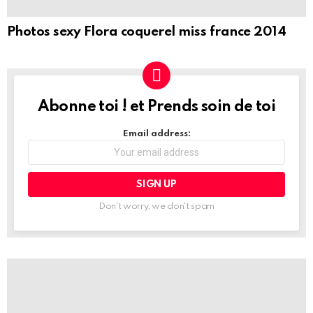
Photos sexy Flora coquerel miss france 2014
Abonne toi ! et Prends soin de toi
NEWSLETTER
Email address:
Don't worry, we don't spam