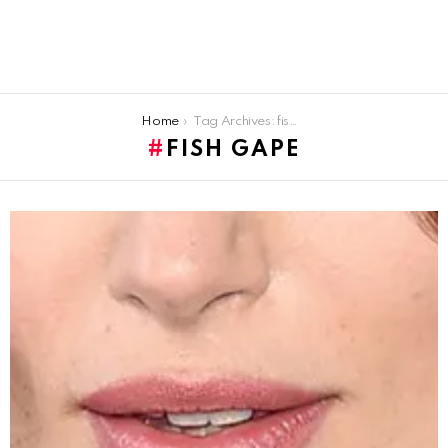
You are here:
Home
Tag Archives: fish gape
FISH GAPE
LATEST
STORIES