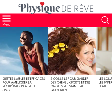
S
Menu
MOST
SHARED
STORIES
GESTES SIMPLES ET EFFICACES
5 CONSEILS POUR GARDER
LES SOLU
POUR AMÉLIORER LA
DES CHEVEUX FORTS ET DES
LES IMPE
RÉCUPÉRATION APRÈS LE
ONGLES RÉSISTANTS AU
PEAU
SPORT
QUOTIDIEN