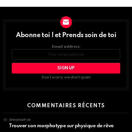
Settings > G1 Socials > Instagram.
Abonne toi ! et Prends soin de toi
DÉCOUVRE
TOUTES
LES
Email address:
NEWS
ET
PROFITE
DES
INFOS,
Don't worry, we don't spam
BEAUTÉ
NUTRITION,
SPORT…
COMMENTAIRES RÉCENTS
dreamart
on
Trouver son morphotype sur physique de rêve