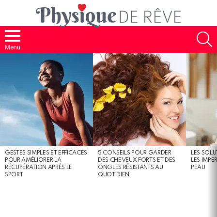
S
Menu
MOST
SHARED
STORIES
GESTES SIMPLES ET EFFICACES
5 CONSEILS POUR GARDER
LES SOLU
POUR AMÉLIORER LA
DES CHEVEUX FORTS ET DES
LES IMPE
RÉCUPÉRATION APRÈS LE
ONGLES RÉSISTANTS AU
PEAU
SPORT
QUOTIDIEN