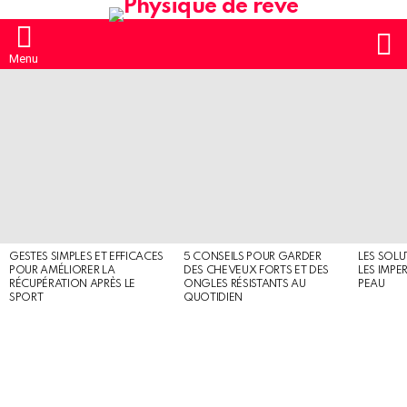
S
Menu
MOST
SHARED
STORIES
GESTES SIMPLES ET EFFICACES
5 CONSEILS POUR GARDER
LES SOLU
POUR AMÉLIORER LA
DES CHEVEUX FORTS ET DES
LES IMPE
RÉCUPÉRATION APRÈS LE
ONGLES RÉSISTANTS AU
PEAU
SPORT
QUOTIDIEN