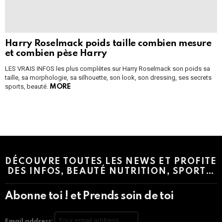
Harry Roselmack poids taille combien mesure
et combien pèse Harry
LES VRAIS INFOS les plus complètes sur Harry Roselmack son poids sa
taille, sa morphologie, sa silhouette, son look, son dressing, ses secrets
sports, beauté.
MORE
Instagram module disabled. Please enable it in the WP Admin >
Settings > G1 Socials > Instagram.
DÉCOUVRE TOUTES LES NEWS ET PROFITE
DES INFOS, BEAUTÉ NUTRITION, SPORT…
Abonne toi ! et Prends soin de toi
Email address: