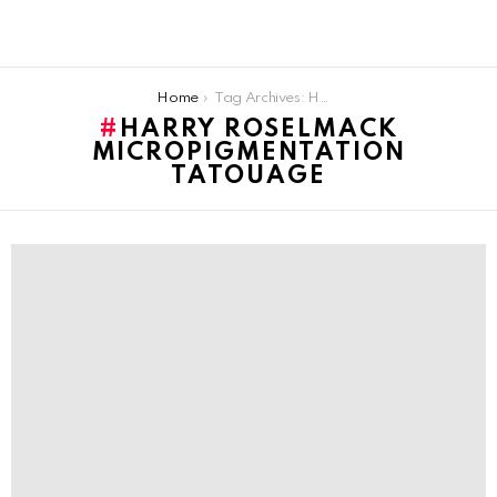
You are here:
Home
Tag Archives: Harry Roselmack micropigmentation tatouage
HARRY ROSELMACK
MICROPIGMENTATION
TATOUAGE
LATEST
STORIES