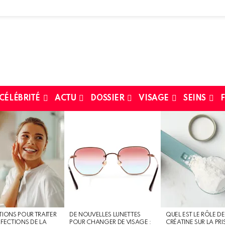
 CÉLÉBRITÉ
ACTU
DOSSIER
VISAGE
SEINS
F
TIONS POUR TRAITER
DE NOUVELLES LUNETTES
QUEL EST LE RÔLE DE
RFECTIONS DE LA
POUR CHANGER DE VISAGE :
CRÉATINE SUR LA PRI