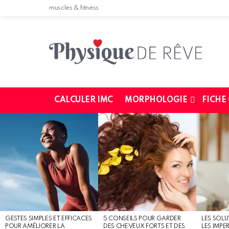
muscles & fitness
CALCULER IMC
MORPHOLOGIE
FICHE
MOST
SHARED
STORIES
GESTES SIMPLES ET EFFICACES
5 CONSEILS POUR GARDER
LES SOLU
POUR AMÉLIORER LA
DES CHEVEUX FORTS ET DES
LES IMPE