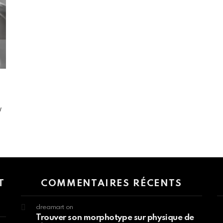
y
 > G1 Socials > Instagram.
T
COMMENTAIRES RÉCENTS
dreamart
on
Trouver son morphotype sur physique de