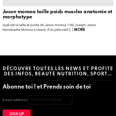
Jason momoa taille poids muscles anatomie et
morphotype
Quel est la taille et poids de Jason momoa ? Né Joseph Jason
Namakaeha Momoa à Hawaï, d’un père natif […]
MORE
Instagram module disabled. Please enable it in the WP Admin >
Settings > G1 Socials > Instagram.
DÉCOUVRE TOUTES LES NEWS ET PROFITE
DES INFOS, BEAUTÉ NUTRITION, SPORT…
Abonne toi ! et Prends soin de toi
Email address: