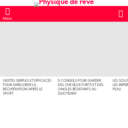
S
Menu
MOST
SHARED
STORIES
GESTES SIMPLES ET EFFICACES
5 CONSEILS POUR GARDER
LES SOLU
POUR AMÉLIORER LA
DES CHEVEUX FORTS ET DES
LES IMPE
RÉCUPÉRATION APRÈS LE
ONGLES RÉSISTANTS AU
PEAU
SPORT
QUOTIDIEN