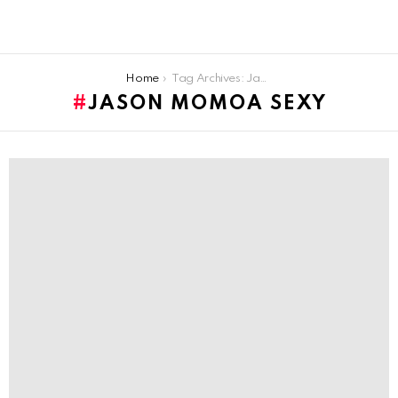
You are here:
Home
Tag Archives: Jason Momoa sexy
JASON MOMOA SEXY
LATEST
STORIES