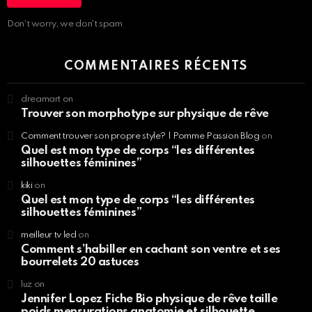
Don't worry, we don't spam
COMMENTAIRES RÉCENTS
dreamart
on
Trouver son morphotype sur physique de rêve
Comment trouver son propre style? | Pomme Passion Blog
on
Quel est mon type de corps “les différentes
silhouettes féminines”
kiki
on
Quel est mon type de corps “les différentes
silhouettes féminines”
meilleur tv led
on
Comment s’habiller en cachant son ventre et ses
bourrelets 20 astuces
luz
on
Jennifer Lopez Fiche Bio physique de rêve taille
poids mensurations anatomie et silhouette