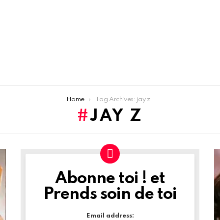
Home
Tag Archives: jay z
JAY Z
Abonne toi ! et
NEWSLETTER
Prends soin de toi
Email address: