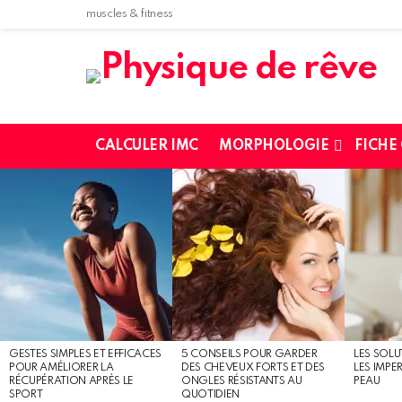
muscles & fitness
CALCULER IMC
MORPHOLOGIE
FICHE
MOST
SHARED
STORIES
GESTES SIMPLES ET EFFICACES
5 CONSEILS POUR GARDER
LES SOLU
POUR AMÉLIORER LA
DES CHEVEUX FORTS ET DES
LES IMPE
RÉCUPÉRATION APRÈS LE
ONGLES RÉSISTANTS AU
PEAU
SPORT
QUOTIDIEN