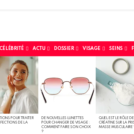
 CÉLÉBRITÉ
ACTU
DOSSIER
VISAGE
SEINS
F
TIONS POUR TRAITER
DE NOUVELLES LUNETTES
QUEL EST LE RÔLE DE
RFECTIONS DE LA
POUR CHANGER DE VISAGE :
CRÉATINE SUR LA PRI
COMMENT FAIRE SON CHOIX
MASSE MUSCULAIRE 
?