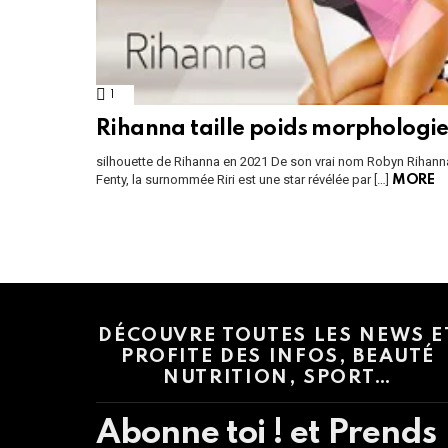
1
Comment
Rihanna taille poids morphologi
silhouette de Rihanna en 2021 De son vrai nom Robyn Rihann
Fenty, la surnommée Riri est une star révélée par […]
MORE
Instagram module disabled. Please enable it in the WP Admin > Settings
DÉCOUVRE TOUTES LES NEWS E
PROFITE DES INFOS, BEAUTÉ
NUTRITION, SPORT…
Abonne toi ! et Prends