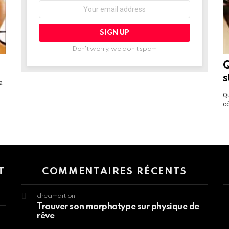
Don't worry, we don't spam
e
Q
s
a
Q
cô
 > G1 Socials > Instagram.
T
COMMENTAIRES RÉCENTS
dreamart
on
Trouver son morphotype sur physique de
rêve